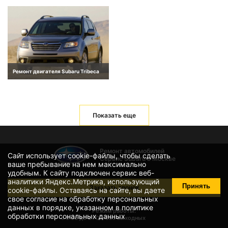
Ремонт двигателя Subaru Tribeca
Показать еще
Ремонт автомобилей
Сайт использует cookie-файлы, чтобы сделать
Сервис Subaru в Москве
ваше пребывание на нем максимально
удобным. К cайту подключен сервис веб-
аналитики Яндекс.Метрика, использующий
Принять
Заказать звонок
cookie-файлы
. Оставаясь на сайте, вы даете
свое
согласие на обработку персональных
данных
в порядке, указанном в
политике
Режим работы:
обработки персональных данных
с 9:00 до 21:00
без выходных