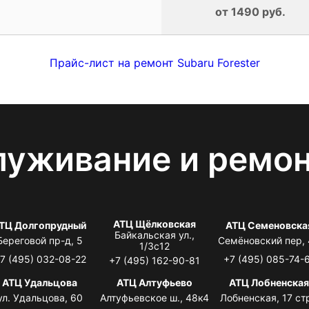
от 1490 руб.
Прайс-лист на ремонт Subaru Forester
луживание и ремо
АТЦ Щёлковская
ТЦ Долгопрудный
АТЦ Семеновска
Байкальская ул.,
Береговой пр-д, 5
Семёновский пер,
1/3с12
7 (495) 032-08-22
+7 (495) 085-74-
+7 (495) 162-90-81
АТЦ Удальцова
АТЦ Алтуфьево
АТЦ Лобненска
ул. Удальцова, 60
Алтуфьевское ш., 48к4
Лобненская, 17 стр