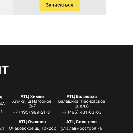
Записаться
нт
АТЦ Химки
АТЦ Балашиха
я
Химки, ш Нагорное,
Балашиха, Леоновское
 4А
2к7
ш. вл.8
61
+7 (495) 989-21-31
+7 (495) 431-63-63
я
АТЦ Очаково
АТЦ Солнцево
.1
Очаковское ш., 10к2с2
ул.Главмосстроя 7а