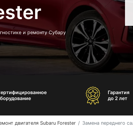
ester
гностике и ремонту Субару
Сертифицированное
Гарантия
борудование
до 2 лет
емонт двигателя Subaru Forester
Замена переднего сал