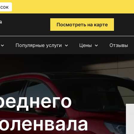
исок
й
Посмотреть на карте
Популярные услуги
Цены
Отзывы
реднего
коленвала