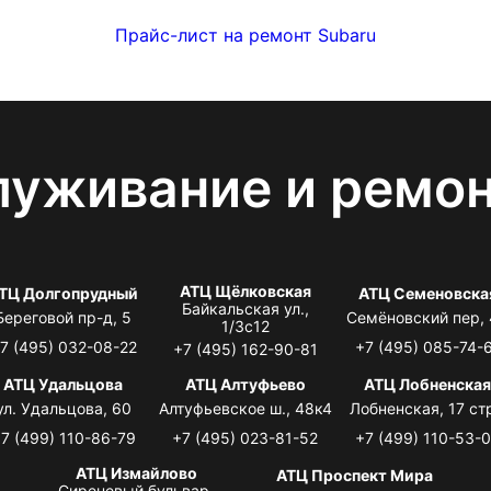
Прайс-лист на ремонт Subaru
луживание и ремо
АТЦ Щёлковская
ТЦ Долгопрудный
АТЦ Семеновска
Байкальская ул.,
Береговой пр-д, 5
Семёновский пер,
1/3с12
7 (495) 032-08-22
+7 (495) 085-74-
+7 (495) 162-90-81
АТЦ Удальцова
АТЦ Алтуфьево
АТЦ Лобненска
ул. Удальцова, 60
Алтуфьевское ш., 48к4
Лобненская, 17 стр
7 (499) 110-86-79
+7 (495) 023-81-52
+7 (499) 110-53-
АТЦ Измайлово
АТЦ Проспект Мира
Сиреневый бульвар,