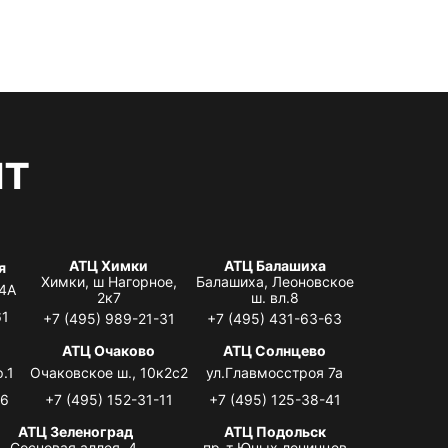
нт
АТЦ Химки
АТЦ Балашиха
я
Химки, ш Нагорное,
Балашиха, Леоновское
 4А
2к7
ш. вл.8
61
+7 (495) 989-21-31
+7 (495) 431-63-63
я
АТЦ Очаково
АТЦ Солнцево
.1
Очаковское ш., 10к2с2
ул.Главмосстроя 7а
06
+7 (495) 152-31-11
+7 (495) 125-38-41
АТЦ Зеленоград
АТЦ Подольск
Сосновая аллея, 4,
пр-т Юных ленинцев