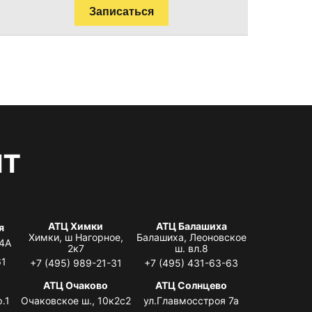
Записаться
нт
АТЦ Химки
АТЦ Балашиха
я
Химки, ш Нагорное,
Балашиха, Леоновское
 4А
2к7
ш. вл.8
61
+7 (495) 989-21-31
+7 (495) 431-63-63
я
АТЦ Очаково
АТЦ Солнцево
.1
Очаковское ш., 10к2с2
ул.Главмосстроя 7а