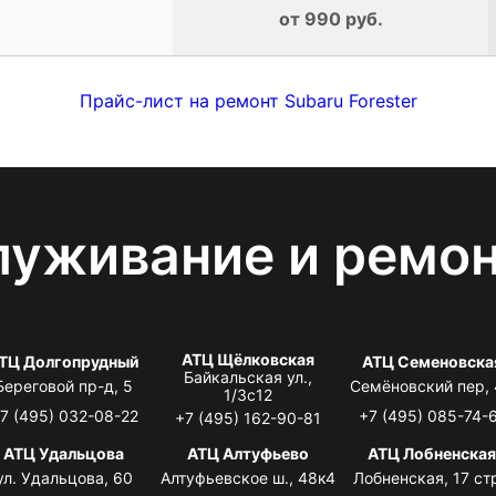
от 990 руб.
Прайс-лист на ремонт Subaru Forester
луживание и ремо
АТЦ Щёлковская
ТЦ Долгопрудный
АТЦ Семеновска
Байкальская ул.,
Береговой пр-д, 5
Семёновский пер,
1/3с12
7 (495) 032-08-22
+7 (495) 085-74-
+7 (495) 162-90-81
АТЦ Удальцова
АТЦ Алтуфьево
АТЦ Лобненска
ул. Удальцова, 60
Алтуфьевское ш., 48к4
Лобненская, 17 стр