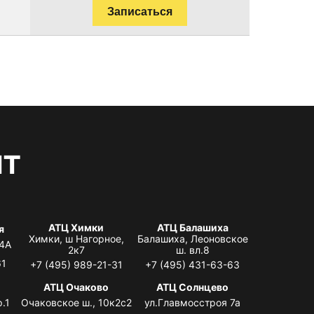
Записаться
нт
АТЦ Химки
АТЦ Балашиха
я
Химки, ш Нагорное,
Балашиха, Леоновское
 4А
2к7
ш. вл.8
61
+7 (495) 989-21-31
+7 (495) 431-63-63
я
АТЦ Очаково
АТЦ Солнцево
.1
Очаковское ш., 10к2с2
ул.Главмосстроя 7а