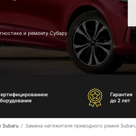
гностике и ремонту Субару
Сертифицированное
Гарантия
борудование
до 2 лет
 Subaru
Замена натяжителя приводного ремня Subar