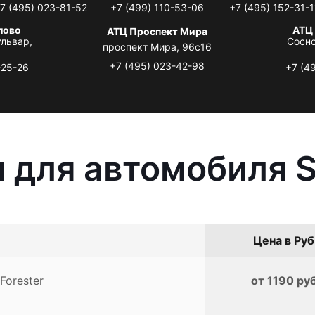
7 (495) 023-81-52
+7 (499) 110-53-06
+7 (495) 152-31-1
лово
АТЦ
АТЦ Проспект Мира
львар,
Сосно
проспект Мира, 96с16
+7 (495) 023-42-98
-25-26
+7 (4
 для автомобиля S
Цена в Руб
orester
от 1190 руб