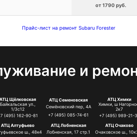
от 1790 руб.
Прайс-лист на ремонт Subaru Forester
луживание и ремо
АТЦ Щёлковская
АТЦ Химки
АТЦ Семеновская
Байкальская ул.,
Химки, ш Нагорно
Семёновский пер, 4А
1/3с12
2к7
+7 (495) 085-74-61
7 (495) 162-90-81
+7 (495) 989-21-
АТЦ Алтуфьево
АТЦ Лобненская
АТЦ Очаково
туфьевское ш., 48к4
Лобненская, 17 стр.1
Очаковское ш., 10к