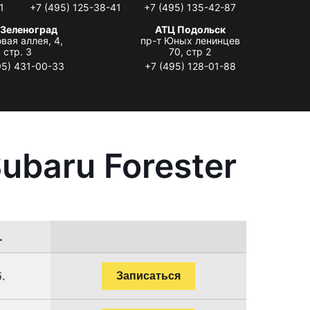
1
+7 (495) 125-38-41
+7 (495) 135-42-87
 Зеленоград
АТЦ Подольск
вая аллея, 4,
пр-т Юных ленинцев
стр. 3
70, стр 2
95) 431-00-33
+7 (495) 128-01-88
ubaru Forester
.
.
Записаться