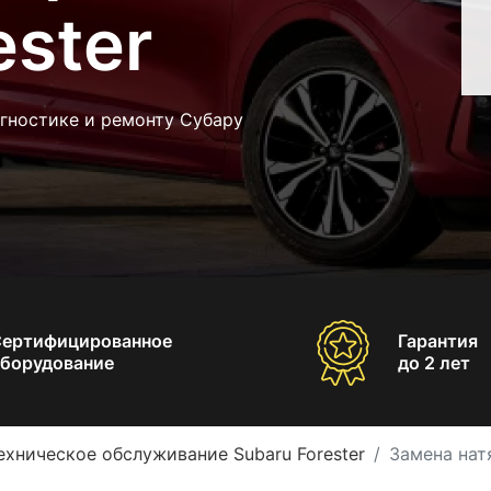
ester
гностике и ремонту Субару
Сертифицированное
Гарантия
борудование
до 2 лет
ехническое обслуживание Subaru Forester
Замена нат