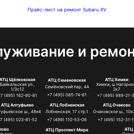
Прайс-лист на ремонт Subaru XV
луживание и ремо
АТЦ Щёлковская
АТЦ Химки
АТЦ Семеновская
Байкальская ул.,
Химки, ш Нагорно
Семёновский пер, 4А
1/3с12
2к7
+7 (495) 085-74-61
7 (495) 162-90-81
+7 (495) 989-21-
АТЦ Алтуфьево
АТЦ Лобненская
АТЦ Очаково
туфьевское ш., 48к4
Лобненская, 17 стр.1
Очаковское ш., 10к
7 (495) 023-81-52
+7 (499) 110-53-06
+7 (495) 152-31-1
лово
АТЦ
АТЦ Проспект Мира
львар,
Сосно