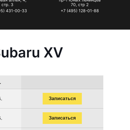
стр. 3
70, стр 2
95) 431-00-33
+7 (495) 128-01-88
Subaru XV
.
.
Записаться
.
Записаться