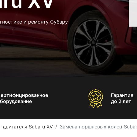
aru XV
гностике и ремонту Субару
Сертифицированное
Гарантия
борудование
до 2 лет
 двигателя Subaru XV
Замена поршневых колец Subar