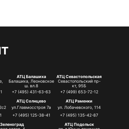
нт
АТЦ Балашиха
АТЦ Севастопольская
е,
Балашиха, Леоновское
Севастопольский пр-
ш. вл.8
кт, 95Б
31
+7 (495) 431-63-63
+7 (499) 653-72-12
АТЦ Солнцево
АТЦ Раменки
2с2
ул.Главмосстроя 7а
ул. Лобачевского, 114
1
+7 (495) 125-38-41
+7 (495) 135-42-87
 Зеленоград
АТЦ Подольск
вая аллея, 4,
пр-т Юных ленинцев