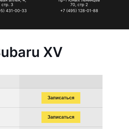
стр. 3
70, стр 2
95) 431-00-33
+7 (495) 128-01-88
Subaru XV
Записаться
Записаться