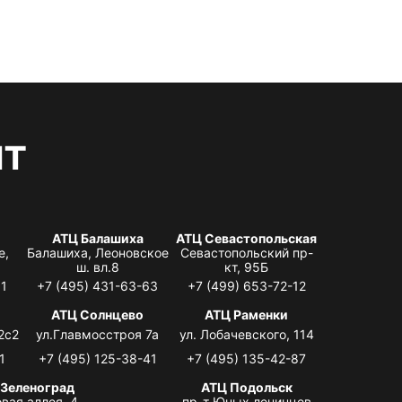
нт
АТЦ Балашиха
АТЦ Севастопольская
е,
Балашиха, Леоновское
Севастопольский пр-
ш. вл.8
кт, 95Б
31
+7 (495) 431-63-63
+7 (499) 653-72-12
АТЦ Солнцево
АТЦ Раменки
2с2
ул.Главмосстроя 7а
ул. Лобачевского, 114
1
+7 (495) 125-38-41
+7 (495) 135-42-87
 Зеленоград
АТЦ Подольск
вая аллея, 4,
пр-т Юных ленинцев