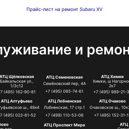
Прайс-лист на ремонт Subaru XV
луживание и ремо
АТЦ Щёлковская
АТЦ Химки
АТЦ Семеновская
Байкальская ул.,
Химки, ш Нагорно
Семёновский пер, 4А
1/3с12
2к7
+7 (495) 085-74-61
7 (495) 162-90-81
+7 (495) 989-21-
АТЦ Алтуфьево
АТЦ Лобненская
АТЦ Очаково
туфьевское ш., 48к4
Лобненская, 17 стр.1
Очаковское ш., 10к
7 (495) 023-81-52
+7 (499) 110-53-06
+7 (495) 152-31-1
лово
АТЦ
АТЦ Проспект Мира
львар,
Сосно