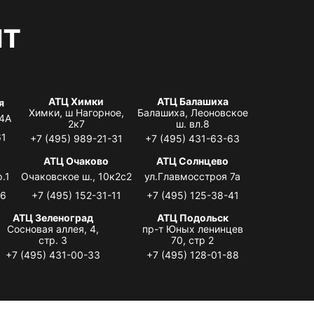
нт
АТЦ Химки
АТЦ Балашиха
я
Химки, ш Нагорное,
Балашиха, Леоновское
 4А
2к7
ш. вл.8
61
+7 (495) 989-21-31
+7 (495) 431-63-63
я
АТЦ Очаково
АТЦ Солнцево
.1
Очаковское ш., 10к2с2
ул.Главмосстроя 7а
06
+7 (495) 152-31-11
+7 (495) 125-38-41
АТЦ Зеленоград
АТЦ Подольск
Сосновая аллея, 4,
пр-т Юных ленинцев
стр. 3
70, стр 2
+7 (495) 431-00-33
+7 (495) 128-01-88