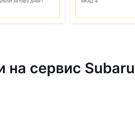
ультат за пару дней !
МКАД-а
и на сервис Subaru