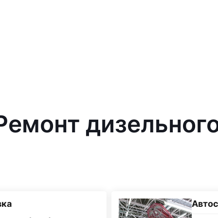
 Ремонт дизельног
вка
Автос