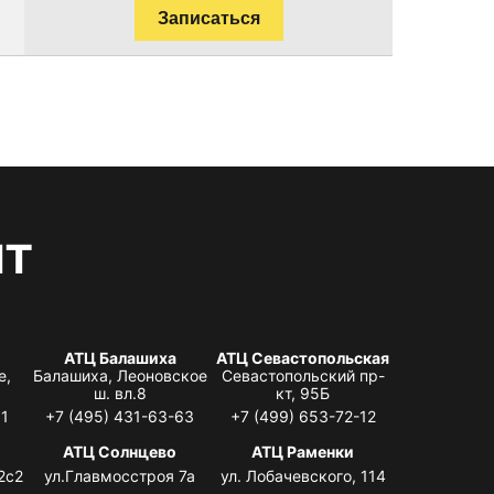
Записаться
нт
АТЦ Балашиха
АТЦ Севастопольская
е,
Балашиха, Леоновское
Севастопольский пр-
ш. вл.8
кт, 95Б
31
+7 (495) 431-63-63
+7 (499) 653-72-12
АТЦ Солнцево
АТЦ Раменки
2с2
ул.Главмосстроя 7а
ул. Лобачевского, 114