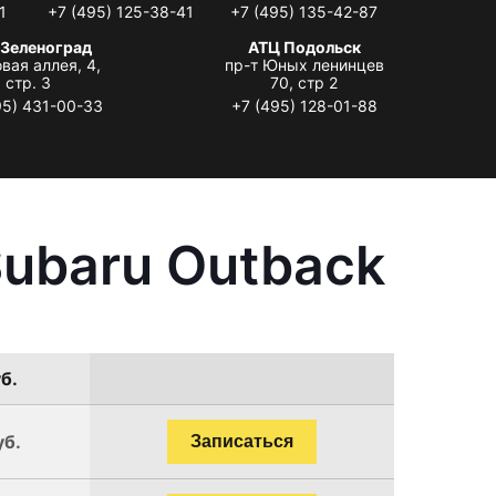
1
+7 (495) 125-38-41
+7 (495) 135-42-87
 Зеленоград
АТЦ Подольск
вая аллея, 4,
пр-т Юных ленинцев
стр. 3
70, стр 2
95) 431-00-33
+7 (495) 128-01-88
ubaru Outback
б.
уб.
Записаться