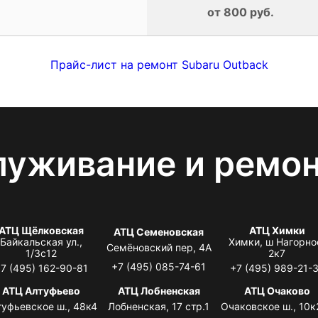
от 800 руб.
Прайс-лист на ремонт Subaru Outback
луживание и ремо
АТЦ Щёлковская
АТЦ Химки
АТЦ Семеновская
Байкальская ул.,
Химки, ш Нагорно
Семёновский пер, 4А
1/3с12
2к7
+7 (495) 085-74-61
7 (495) 162-90-81
+7 (495) 989-21-
АТЦ Алтуфьево
АТЦ Лобненская
АТЦ Очаково
туфьевское ш., 48к4
Лобненская, 17 стр.1
Очаковское ш., 10к