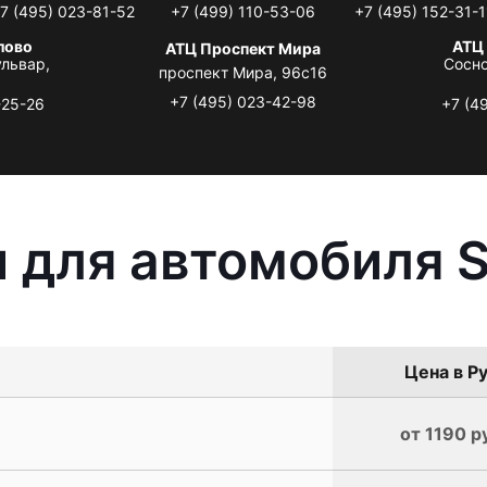
7 (495) 023-81-52
+7 (499) 110-53-06
+7 (495) 152-31-1
лово
АТЦ
АТЦ Проспект Мира
львар,
Сосно
проспект Мира, 96с16
+7 (495) 023-42-98
-25-26
+7 (4
 для автомобиля S
Цена в Ру
от 1190 р