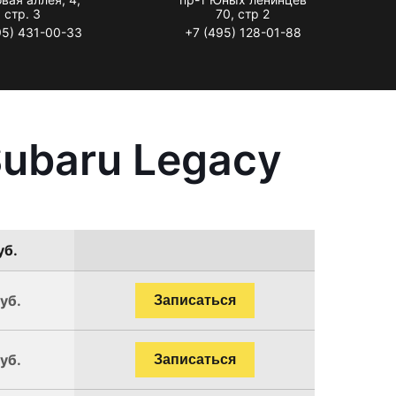
стр. 3
70, стр 2
95) 431-00-33
+7 (495) 128-01-88
ubaru Legacy
уб.
уб.
Записаться
уб.
Записаться