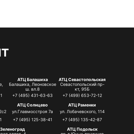
нт
АТЦ Балашиха
АТЦ Севастопольская
е,
Балашиха, Леоновское
Севастопольский пр-
ш. вл.8
кт, 95Б
31
+7 (495) 431-63-63
+7 (499) 653-72-12
АТЦ Солнцево
АТЦ Раменки
2с2
ул.Главмосстроя 7а
ул. Лобачевского, 114
1
+7 (495) 125-38-41
+7 (495) 135-42-87
 Зеленоград
АТЦ Подольск
вая аллея, 4,
пр-т Юных ленинцев