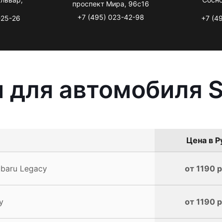
проспект Мира, 96с16
+7 (495) 023-42-98
-25-26
+7 (4
 для автомобиля S
Цена в Р
baru Legacy
от 1190 р
y
от 1190 р