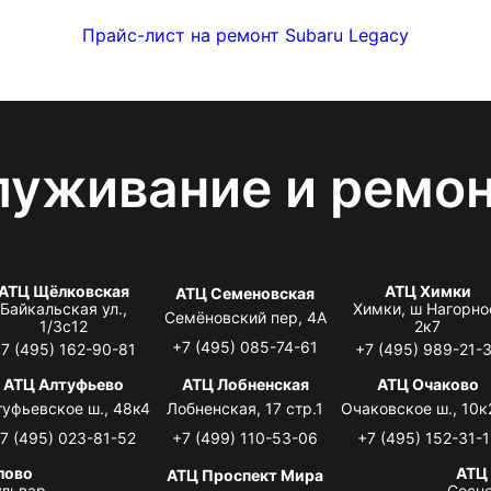
Прайс-лист на ремонт Subaru Legacy
луживание и ремо
АТЦ Щёлковская
АТЦ Химки
АТЦ Семеновская
Байкальская ул.,
Химки, ш Нагорно
Семёновский пер, 4А
1/3с12
2к7
+7 (495) 085-74-61
7 (495) 162-90-81
+7 (495) 989-21-
АТЦ Алтуфьево
АТЦ Лобненская
АТЦ Очаково
туфьевское ш., 48к4
Лобненская, 17 стр.1
Очаковское ш., 10к
7 (495) 023-81-52
+7 (499) 110-53-06
+7 (495) 152-31-1
лово
АТЦ
АТЦ Проспект Мира
львар,
Сосно