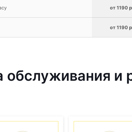
acy
от 1190 р
от 1190 р
 обслуживания и 