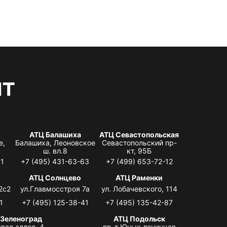
нт
АТЦ Балашиха
АТЦ Севастопольская
е,
Балашиха, Леоновское
Севастопольский пр-
ш. вл.8
кт, 95Б
31
+7 (495) 431-63-63
+7 (499) 653-72-12
АТЦ Солнцево
АТЦ Раменки
2с2
ул.Главмосстроя 7а
ул. Лобачевского, 114
1
+7 (495) 125-38-41
+7 (495) 135-42-87
 Зеленоград
АТЦ Подольск
вая аллея, 4,
пр-т Юных ленинцев