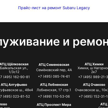
Прайс-лист на ремонт Subaru Legacy
луживание и ремо
АТЦ Щёлковская
АТЦ Химки
АТЦ Семеновская
Байкальская ул.,
Химки, ш Нагорно
Семёновский пер, 4А
1/3с12
2к7
+7 (495) 085-74-61
7 (495) 162-90-81
+7 (495) 989-21-
АТЦ Алтуфьево
АТЦ Лобненская
АТЦ Очаково
туфьевское ш., 48к4
Лобненская, 17 стр.1
Очаковское ш., 10к
7 (495) 023-81-52
+7 (499) 110-53-06
+7 (495) 152-31-1
лово
АТЦ
АТЦ Проспект Мира
львар,
Сосно