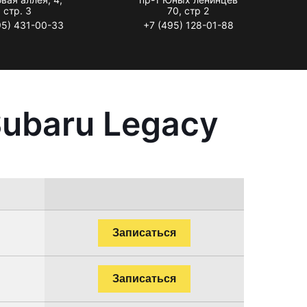
стр. 3
70, стр 2
95) 431-00-33
+7 (495) 128-01-88
ubaru Legacy
Записаться
Записаться