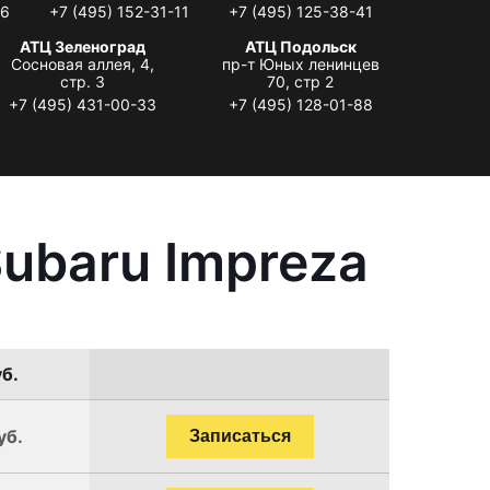
06
+7 (495) 152-31-11
+7 (495) 125-38-41
АТЦ Зеленоград
АТЦ Подольск
Сосновая аллея, 4,
пр-т Юных ленинцев
стр. 3
70, стр 2
+7 (495) 431-00-33
+7 (495) 128-01-88
ubaru Impreza
уб.
уб.
Записаться