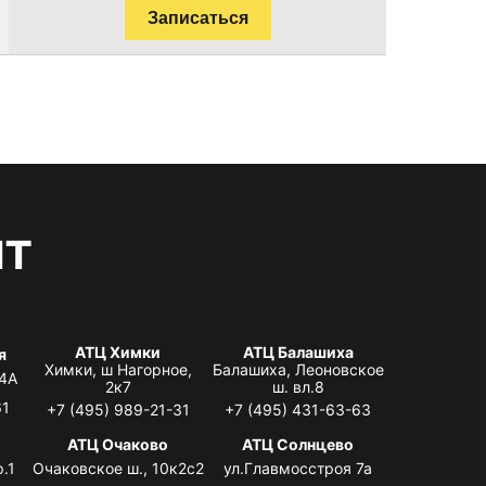
Записаться
нт
АТЦ Химки
АТЦ Балашиха
я
Химки, ш Нагорное,
Балашиха, Леоновское
 4А
2к7
ш. вл.8
61
+7 (495) 989-21-31
+7 (495) 431-63-63
я
АТЦ Очаково
АТЦ Солнцево
.1
Очаковское ш., 10к2с2
ул.Главмосстроя 7а