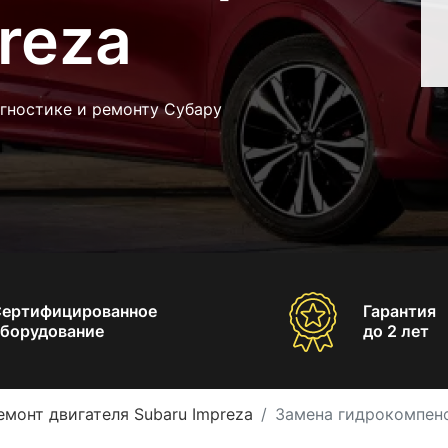
reza
гностике и ремонту Субару
Сертифицированное
Гарантия
борудование
до 2 лет
емонт двигателя Subaru Impreza
Замена гидрокомпенс