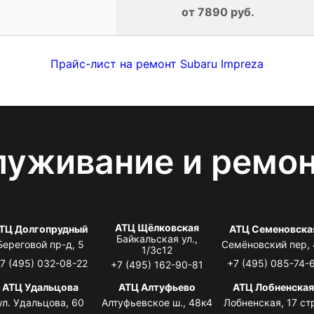
от 7890 руб.
Прайс-лист на ремонт Subaru Impreza
луживание и ремо
АТЦ Щёлковская
ТЦ Долгопрудный
АТЦ Семеновска
Байкальская ул.,
Береговой пр-д, 5
Семёновский пер,
1/3с12
7 (495) 032-08-22
+7 (495) 085-74-
+7 (495) 162-90-81
АТЦ Удальцова
АТЦ Алтуфьево
АТЦ Лобненска
ул. Удальцова, 60
Алтуфьевское ш., 48к4
Лобненская, 17 стр