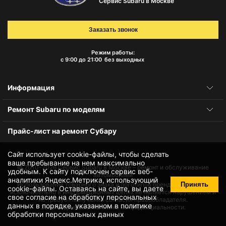
Сервис Subaru в Москве
Заказать звонок
Режим работы:
с 9:00 до 21:00
без выходных
Информация
Ремонт Subaru по моделям
Прайс-лист на ремонт Субару
Сайт использует cookie-файлы, чтобы сделать
ваше пребывание на нем максимально
© 2010-2026
Сервис Subaru в Москве – ремонт и обслуживание
удобным. К cайту подключен сервис веб-
автомобилей
аналитики Яндекс.Метрика, использующий
Принять
Использование товарного знака и логотипов бренда происходит
cookie-файлы
. Оставаясь на сайте, вы даете
исключительно в информационных целях не является нарушением и
свое
согласие на обработку персональных
не требует получения согласия правообладателя.
данных
в порядке, указанном в
политике
Защита данных и политика конфиденциальности.
обработки персональных данных