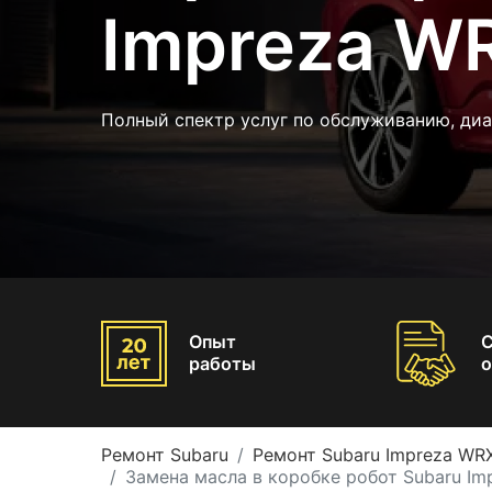
Impreza W
Полный спектр услуг по обслуживанию, диа
Опыт
работы
о
Ремонт Subaru
Ремонт Subaru Impreza WR
Замена масла в коробке робот Subaru Im