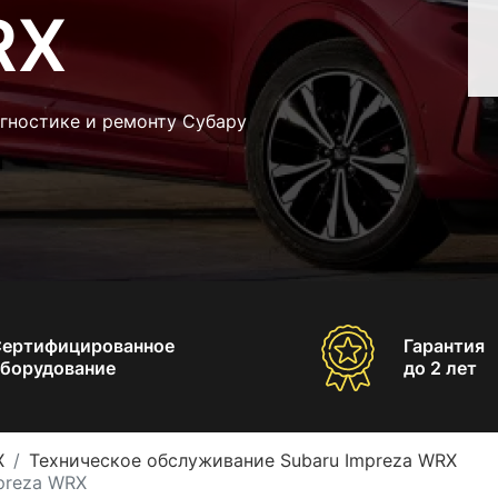
RX
гностике и ремонту Субару
Сертифицированное
Гарантия
борудование
до 2 лет
X
Техническое обслуживание Subaru Impreza WRX
preza WRX