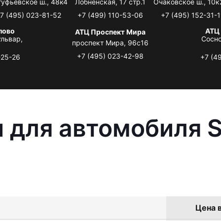
туфьевское ш., 48к4
Лобненская, 17 стр.1
Очаковское ш., 10к
7 (495) 023-81-52
+7 (499) 110-53-06
+7 (495) 152-31-1
лово
АТЦ
АТЦ Проспект Мира
львар,
Сосно
проспект Мира, 96с16
+7 (495) 023-42-98
-25-26
+7 (4
 для автомобиля S
Цена в