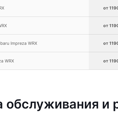
RX
от 119
WRX
от 119
ubaru Impreza WRX
от 119
eza WRX
от 119
 обслуживания и 