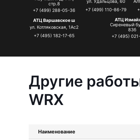
ул. Удальцова, 60
Ал
стр.8
+7 (499) 110-86-79
+
+7 (499) 288-05-36
АТЦ Измай
АТЦ Варшавское ш
Сиреневый бу
ул. Котляковская, 1Ас2
83б
+7 (495) 182-17-65
+7 (495) 021
Другие работы
WRX
Наименование