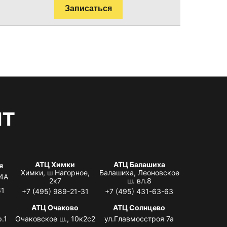
Записаться
нт
АТЦ Химки
АТЦ Балашиха
я
Химки, ш Нагорное,
Балашиха, Леоновское
 4А
2к7
ш. вл.8
61
+7 (495) 989-21-31
+7 (495) 431-63-63
я
АТЦ Очаково
АТЦ Солнцево
.1
Очаковское ш., 10к2с2
ул.Главмосстроя 7а