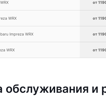
a WRX
от 119
preza WRX
от 119
ubaru Impreza WRX
от 119
reza WRX
от 119
 обслуживания и 