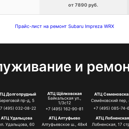
от 7890 руб.
Прайс-лист на ремонт Subaru Impreza WRX
луживание и ремо
АТЦ Щёлковская
ТЦ Долгопрудный
АТЦ Семеновска
Байкальская ул.,
Береговой пр-д, 5
Семёновский пер,
1/3с12
7 (495) 032-08-22
+7 (495) 085-74-
+7 (495) 162-90-81
АТЦ Удальцова
АТЦ Алтуфьево
АТЦ Лобненска
ул. Удальцова, 60
Алтуфьевское ш., 48к4
Лобненская, 17 стр