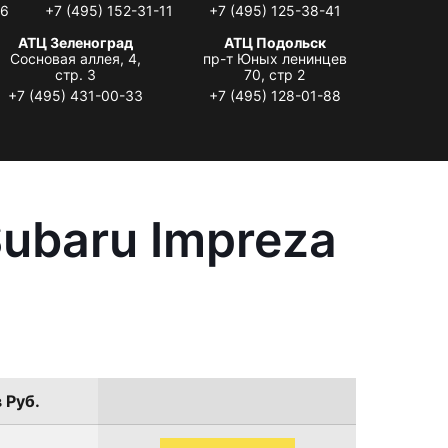
06
+7 (495) 152-31-11
+7 (495) 125-38-41
АТЦ Зеленоград
АТЦ Подольск
Сосновая аллея, 4,
пр-т Юных ленинцев
стр. 3
70, стр 2
+7 (495) 431-00-33
+7 (495) 128-01-88
ubaru Impreza
 Руб.