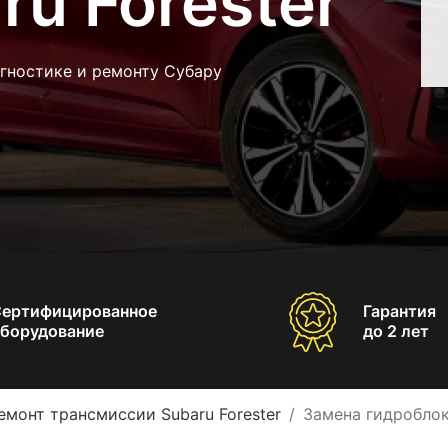
u Forester
гностике и ремонту Субару
Сертифицированное
Гарантия
борудование
до 2 лет
емонт трансмиссии Subaru Forester
Замена гидроблок