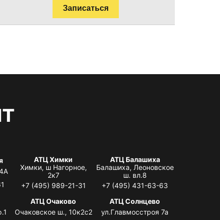
Записаться
нт
АТЦ Химки
АТЦ Балашиха
я
Химки, ш Нагорное,
Балашиха, Леоновское
 4А
2к7
ш. вл.8
61
+7 (495) 989-21-31
+7 (495) 431-63-63
я
АТЦ Очаково
АТЦ Солнцево
.1
Очаковское ш., 10к2с2
ул.Главмосстроя 7а