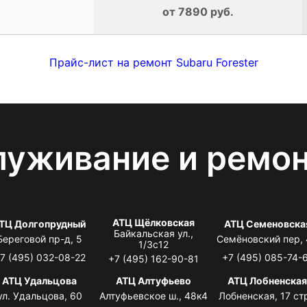
от 7890 руб.
Прайс-лист на ремонт Subaru Forester
луживание и ремо
АТЦ Щёлковская
ТЦ Долгопрудный
АТЦ Семеновска
Байкальская ул.,
Береговой пр-д, 5
Семёновский пер,
1/3с12
7 (495) 032-08-22
+7 (495) 085-74-
+7 (495) 162-90-81
АТЦ Удальцова
АТЦ Алтуфьево
АТЦ Лобненска
ул. Удальцова, 60
Алтуфьевское ш., 48к4
Лобненская, 17 стр