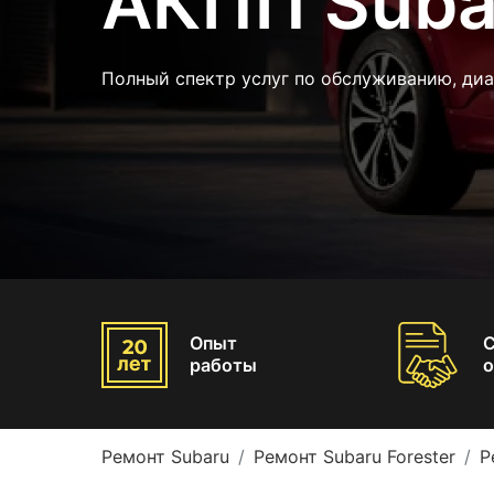
АКПП Subar
Полный спектр услуг по обслуживанию, диа
Опыт
работы
о
Ремонт Subaru
Ремонт Subaru Forester
Р