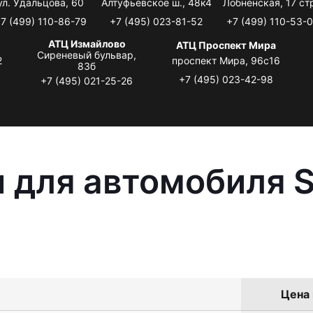
ул. Удальцова, 60
Алтуфьевское ш., 48к4
Лобненская, 17 стр
7 (499) 110-86-79
+7 (495) 023-81-52
+7 (499) 110-53-
АТЦ Измайлово
АТЦ Проспект Мира
Сиреневый бульвар,
2
проспект Мира, 96с16
83б
+7 (495) 023-42-98
+7 (495) 021-25-26
 для автомобиля S
Цена 