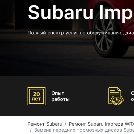
Subaru Im
Полный спектр услуг по обслуживанию, диа
Опыт
работы
о
Ремонт Subaru
Ремонт Subaru Impreza WR
Замена передних тормозных дисков Suba