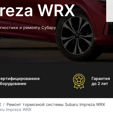
preza WRX
гностике и ремонту Субару
Сертифицированное
Гарантия
борудование
до 2 лет
X
Ремонт тормозной системы Subaru Impreza WRX
ru Impreza WRX