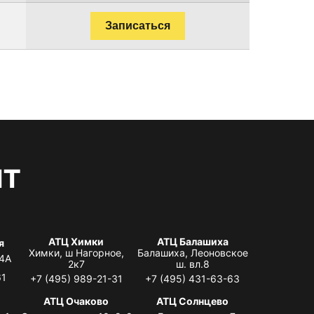
Записаться
нт
АТЦ Химки
АТЦ Балашиха
я
Химки, ш Нагорное,
Балашиха, Леоновское
 4А
2к7
ш. вл.8
61
+7 (495) 989-21-31
+7 (495) 431-63-63
я
АТЦ Очаково
АТЦ Солнцево