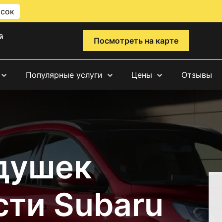
исок
й
Посмотреть на карте
Популярные услуги
Цены
Отзывы
душек
сти Subaru