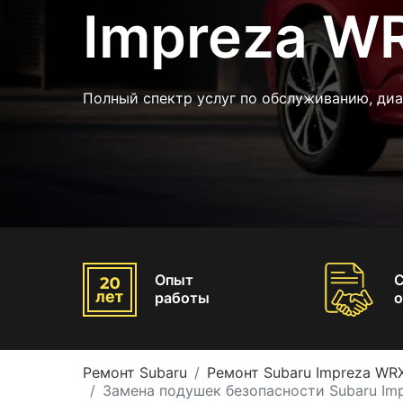
Impreza W
Полный спектр услуг по обслуживанию, диа
Опыт
работы
о
Ремонт Subaru
Ремонт Subaru Impreza WR
Замена подушек безопасности Subaru Im