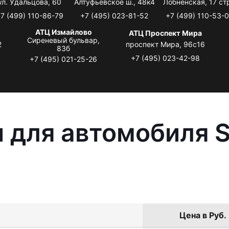
ул. Удальцова, 60
Алтуфьевское ш., 48к4
Лобненская, 17 стр
7 (499) 110-86-79
+7 (495) 023-81-52
+7 (499) 110-53-
АТЦ Измайлово
АТЦ Проспект Мира
Сиреневый бульвар,
2
проспект Мира, 96с16
83б
+7 (495) 023-42-98
+7 (495) 021-25-26
 для автомобиля S
Цена в Руб.