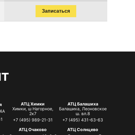
Записаться
нт
АТЦ Химки
АТЦ Балашиха
я
Химки, ш Нагорное,
Балашиха, Леоновское
 4А
2к7
ш. вл.8
61
+7 (495) 989-21-31
+7 (495) 431-63-63
я
АТЦ Очаково
АТЦ Солнцево