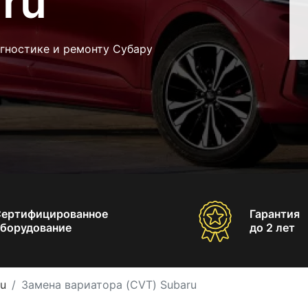
ru
гностике и ремонту Субару
Сертифицированное
Гарантия
борудование
до 2 лет
u
Замена вариатора (CVT) Subaru