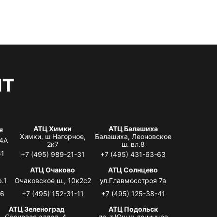
нт
АТЦ Химки
АТЦ Балашиха
я
Химки, ш Нагорное,
Балашиха, Леоновское
 4А
2к7
ш. вл.8
61
+7 (495) 989-21-31
+7 (495) 431-63-63
я
АТЦ Очаково
АТЦ Солнцево
.1
Очаковское ш., 10к2с2
ул.Главмосстроя 7а
06
+7 (495) 152-31-11
+7 (495) 125-38-41
АТЦ Зеленоград
АТЦ Подольск
Сосновая аллея, 4,
пр-т Юных ленинцев