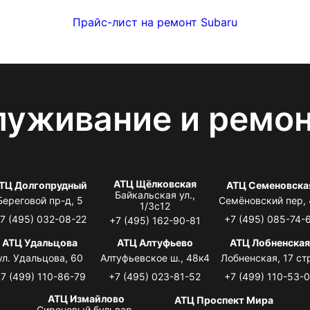
Прайс-лист на ремонт Subaru
луживание и ремо
АТЦ Щёлковская
ТЦ Долгопрудный
АТЦ Семеновска
Байкальская ул.,
Береговой пр-д, 5
Семёновский пер,
1/3с12
7 (495) 032-08-22
+7 (495) 085-74-
+7 (495) 162-90-81
АТЦ Удальцова
АТЦ Алтуфьево
АТЦ Лобненска
ул. Удальцова, 60
Алтуфьевское ш., 48к4
Лобненская, 17 стр
7 (499) 110-86-79
+7 (495) 023-81-52
+7 (499) 110-53-
АТЦ Измайлово
АТЦ Проспект Мира
Сиреневый бульвар,