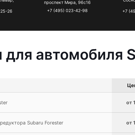
проспект Мира, 96с16
+7 (495) 023-42-98
-25-26
+7 (4
 для автомобиля S
Цен
ter
от 
редуктора Subaru Forester
от 