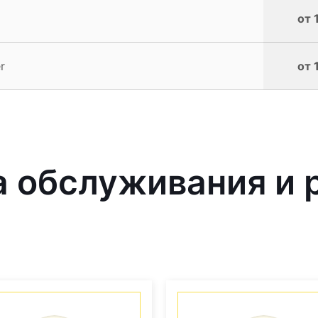
от 
r
от 
 обслуживания и 