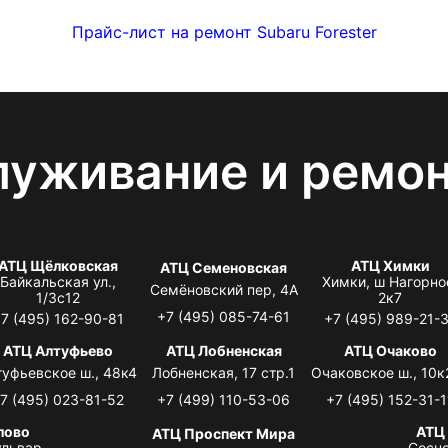
Прайс-лист на ремонт Subaru Forester
луживание и ремо
АТЦ Щёлковская
АТЦ Химки
АТЦ Семеновская
Байкальская ул.,
Химки, ш Нагорно
Семёновский пер, 4А
1/3с12
2к7
+7 (495) 085-74-61
7 (495) 162-90-81
+7 (495) 989-21-
АТЦ Алтуфьево
АТЦ Лобненская
АТЦ Очаково
туфьевское ш., 48к4
Лобненская, 17 стр.1
Очаковское ш., 10к
7 (495) 023-81-52
+7 (499) 110-53-06
+7 (495) 152-31-1
лово
АТЦ
АТЦ Проспект Мира
львар,
Сосно