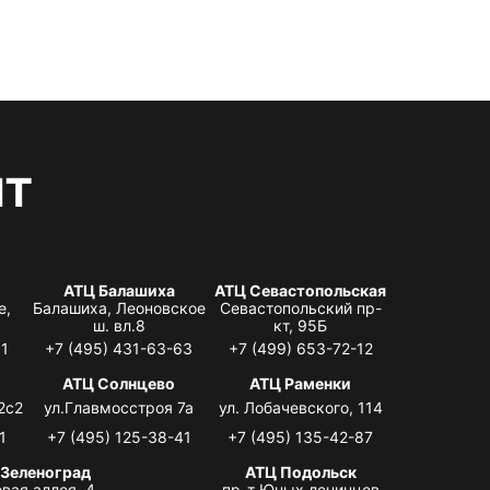
нт
АТЦ Балашиха
АТЦ Севастопольская
е,
Балашиха, Леоновское
Севастопольский пр-
ш. вл.8
кт, 95Б
31
+7 (495) 431-63-63
+7 (499) 653-72-12
АТЦ Солнцево
АТЦ Раменки
2с2
ул.Главмосстроя 7а
ул. Лобачевского, 114
1
+7 (495) 125-38-41
+7 (495) 135-42-87
 Зеленоград
АТЦ Подольск
вая аллея, 4,
пр-т Юных ленинцев