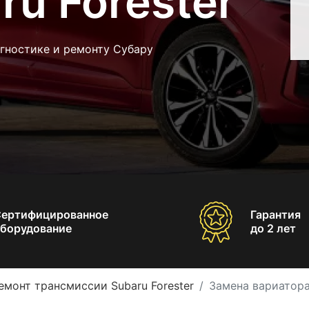
ru Forester
гностике и ремонту Субару
Сертифицированное
Гарантия
борудование
до 2 лет
емонт трансмиссии Subaru Forester
Замена вариатора 