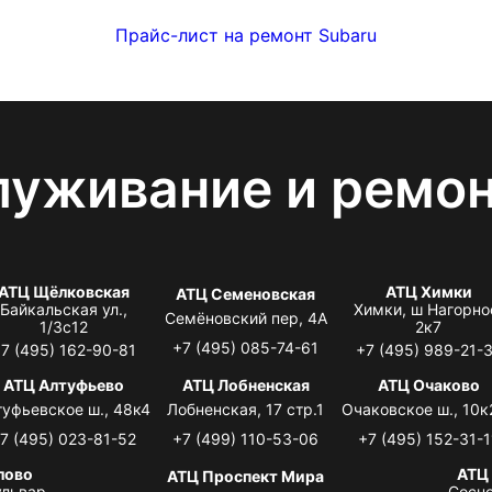
Прайс-лист на ремонт Subaru
луживание и ремо
АТЦ Щёлковская
АТЦ Химки
АТЦ Семеновская
Байкальская ул.,
Химки, ш Нагорно
Семёновский пер, 4А
1/3с12
2к7
+7 (495) 085-74-61
7 (495) 162-90-81
+7 (495) 989-21-
АТЦ Алтуфьево
АТЦ Лобненская
АТЦ Очаково
туфьевское ш., 48к4
Лобненская, 17 стр.1
Очаковское ш., 10к
7 (495) 023-81-52
+7 (499) 110-53-06
+7 (495) 152-31-1
лово
АТЦ
АТЦ Проспект Мира
львар,
Сосно