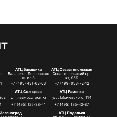
нт
АТЦ Балашиха
АТЦ Севастопольская
е,
Балашиха, Леоновское
Севастопольский пр-
ш. вл.8
кт, 95Б
31
+7 (495) 431-63-63
+7 (499) 653-72-12
АТЦ Солнцево
АТЦ Раменки
2с2
ул.Главмосстроя 7а
ул. Лобачевского, 114
1
+7 (495) 125-38-41
+7 (495) 135-42-87
 Зеленоград
АТЦ Подольск
вая аллея, 4,
пр-т Юных ленинцев