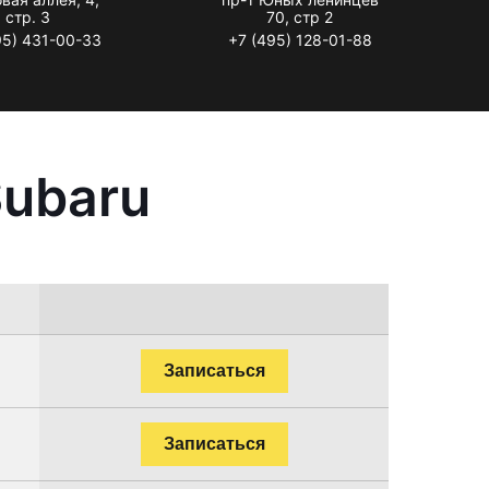
стр. 3
70, стр 2
95) 431-00-33
+7 (495) 128-01-88
Subaru
Записаться
Записаться