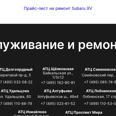
Прайс-лист на ремонт Subaru XV
луживание и ремо
АТЦ Щёлковская
ТЦ Долгопрудный
АТЦ Семеновска
Байкальская ул.,
Береговой пр-д, 5
Семёновский пер,
1/3с12
7 (495) 032-08-22
+7 (495) 085-74-
+7 (495) 162-90-81
АТЦ Удальцова
АТЦ Алтуфьево
АТЦ Лобненска
ул. Удальцова, 60
Алтуфьевское ш., 48к4
Лобненская, 17 стр
7 (499) 110-86-79
+7 (495) 023-81-52
+7 (499) 110-53-
АТЦ Измайлово
АТЦ Проспект Мира
Сиреневый бульвар,