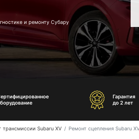
гностике и ремонту Субару
Сертифицированное
Гарантия
борудование
до 2 лет
т трансмиссии Subaru XV
Ремонт сцепления Subaru X