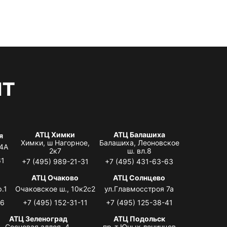
нт
АТЦ Химки
АТЦ Балашиха
я
Химки, ш Нагорное,
Балашиха, Леоновское
 4А
2к7
ш. вл.8
61
+7 (495) 989-21-31
+7 (495) 431-63-63
я
АТЦ Очаково
АТЦ Солнцево
.1
Очаковское ш., 10к2с2
ул.Главмосстроя 7а
06
+7 (495) 152-31-11
+7 (495) 125-38-41
АТЦ Зеленоград
АТЦ Подольск
Сосновая аллея, 4,
пр-т Юных ленинцев