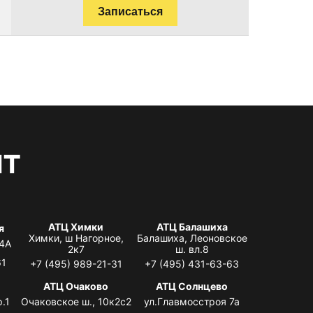
Записаться
нт
АТЦ Химки
АТЦ Балашиха
я
Химки, ш Нагорное,
Балашиха, Леоновское
 4А
2к7
ш. вл.8
61
+7 (495) 989-21-31
+7 (495) 431-63-63
я
АТЦ Очаково
АТЦ Солнцево
.1
Очаковское ш., 10к2с2
ул.Главмосстроя 7а