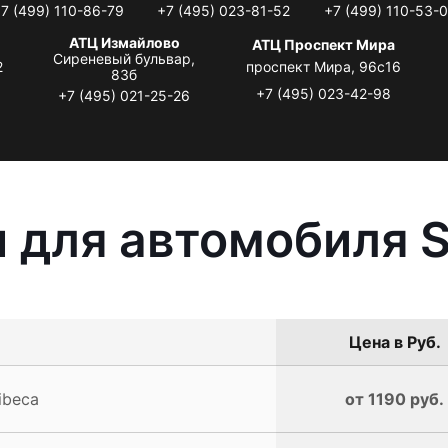
7 (499) 110-86-79
+7 (495) 023-81-52
+7 (499) 110-53-
АТЦ Измайлово
АТЦ Проспект Мира
Сиреневый бульвар,
2
проспект Мира, 96с16
83б
+7 (495) 023-42-98
+7 (495) 021-25-26
 для автомобиля S
Цена в Руб.
ibeca
от 1190 руб.