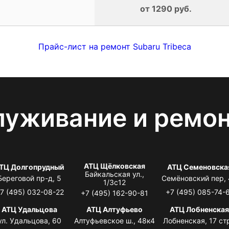
от 1290 руб.
Прайс-лист на ремонт Subaru Tribeca
луживание и ремо
АТЦ Щёлковская
ТЦ Долгопрудный
АТЦ Семеновска
Байкальская ул.,
Береговой пр-д, 5
Семёновский пер,
1/3с12
7 (495) 032-08-22
+7 (495) 085-74-
+7 (495) 162-90-81
АТЦ Удальцова
АТЦ Алтуфьево
АТЦ Лобненска
ул. Удальцова, 60
Алтуфьевское ш., 48к4
Лобненская, 17 стр