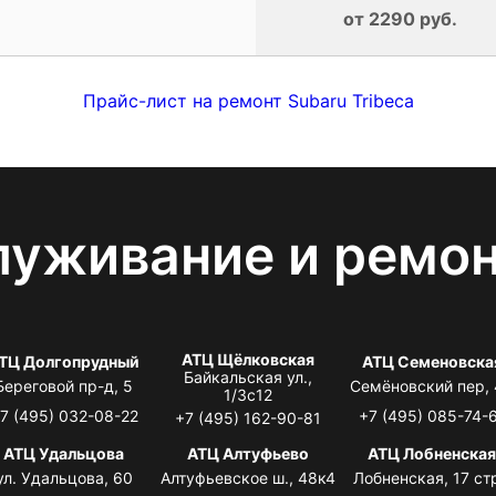
от 2290 руб.
Прайс-лист на ремонт Subaru Tribeca
луживание и ремо
АТЦ Щёлковская
ТЦ Долгопрудный
АТЦ Семеновска
Байкальская ул.,
Береговой пр-д, 5
Семёновский пер,
1/3с12
7 (495) 032-08-22
+7 (495) 085-74-
+7 (495) 162-90-81
АТЦ Удальцова
АТЦ Алтуфьево
АТЦ Лобненска
ул. Удальцова, 60
Алтуфьевское ш., 48к4
Лобненская, 17 стр