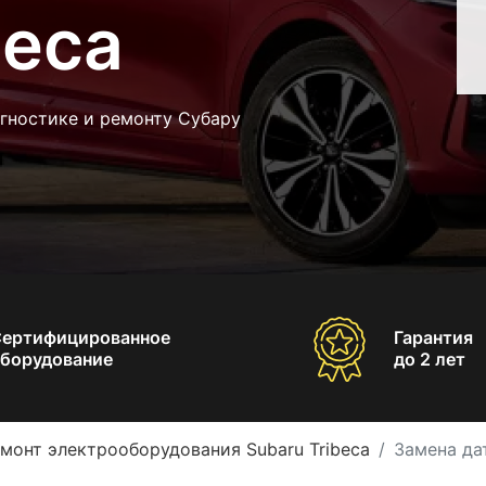
beca
гностике и ремонту Субару
Сертифицированное
Гарантия
борудование
до 2 лет
монт электрооборудования Subaru Tribeca
Замена да