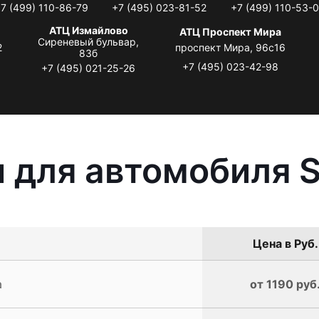
7 (499) 110-86-79
+7 (495) 023-81-52
+7 (499) 110-53-
АТЦ Измайлово
АТЦ Проспект Мира
Сиреневый бульвар,
2
проспект Мира, 96с16
83б
+7 (495) 023-42-98
+7 (495) 021-25-26
 для автомобиля S
Цена в Руб.
a
от 1190 руб