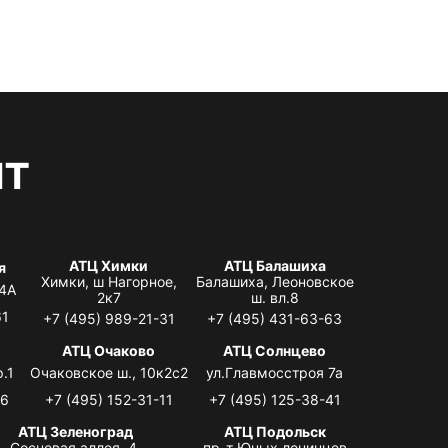
нт
АТЦ Химки
АТЦ Балашиха
я
Химки, ш Нагорное,
Балашиха, Леоновское
 4А
2к7
ш. вл.8
61
+7 (495) 989-21-31
+7 (495) 431-63-63
я
АТЦ Очаково
АТЦ Солнцево
.1
Очаковское ш., 10к2с2
ул.Главмосстроя 7а
06
+7 (495) 152-31-11
+7 (495) 125-38-41
АТЦ Зеленоград
АТЦ Подольск
Сосновая аллея, 4,
пр-т Юных ленинцев