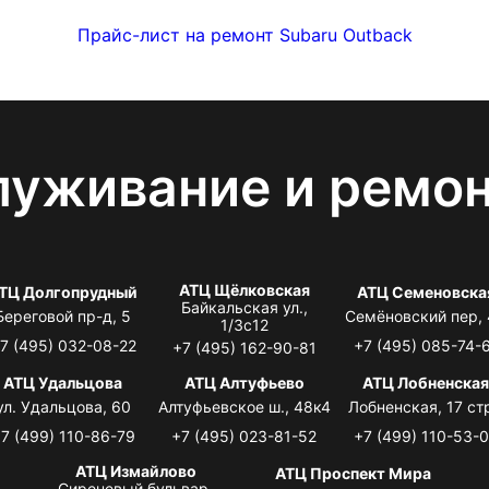
Прайс-лист на ремонт Subaru Outback
луживание и ремо
АТЦ Щёлковская
ТЦ Долгопрудный
АТЦ Семеновска
Байкальская ул.,
Береговой пр-д, 5
Семёновский пер,
1/3с12
7 (495) 032-08-22
+7 (495) 085-74-
+7 (495) 162-90-81
АТЦ Удальцова
АТЦ Алтуфьево
АТЦ Лобненска
ул. Удальцова, 60
Алтуфьевское ш., 48к4
Лобненская, 17 стр
7 (499) 110-86-79
+7 (495) 023-81-52
+7 (499) 110-53-
АТЦ Измайлово
АТЦ Проспект Мира
Сиреневый бульвар,