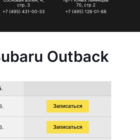
стр. 3
70, стр 2
+7 (495) 431-00-33
+7 (495) 128-01-88
ubaru Outback
б.
б.
Записаться
б.
Записаться