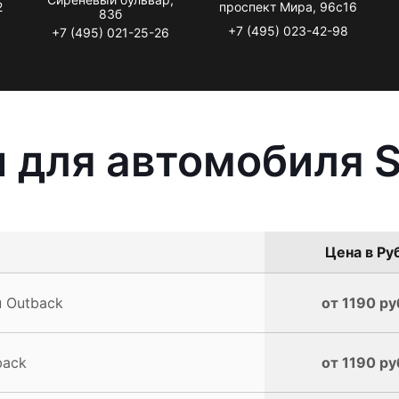
2
проспект Мира, 96с16
83б
+7 (495) 023-42-98
+7 (495) 021-25-26
 для автомобиля S
Цена в Ру
u Outback
от 1190 ру
back
от 1190 ру