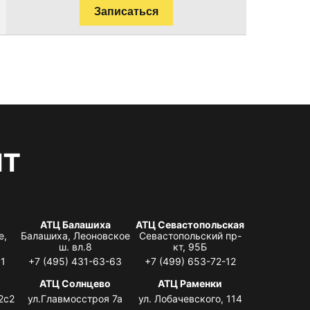
Записаться
нт
АТЦ Балашиха
АТЦ Севастопольская
е,
Балашиха, Леоновское
Севастопольский пр-
ш. вл.8
кт, 95Б
31
+7 (495) 431-63-63
+7 (499) 653-72-12
АТЦ Солнцево
АТЦ Раменки
2с2
ул.Главмосстроя 7а
ул. Лобачевского, 114