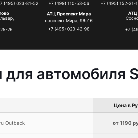
7 (495) 023-81-52
+7 (499) 110-53-06
+7 (495) 152-31-1
лово
АТЦ
АТЦ Проспект Мира
львар,
Сосно
проспект Мира, 96с16
+7 (495) 023-42-98
-25-26
+7 (4
 для автомобиля S
Цена в Ру
ru Outback
от 1190 р