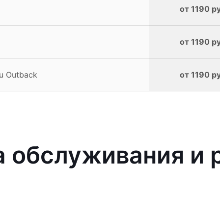
от 1190 р
от 1190 р
u Outback
от 1190 р
 обслуживания и 