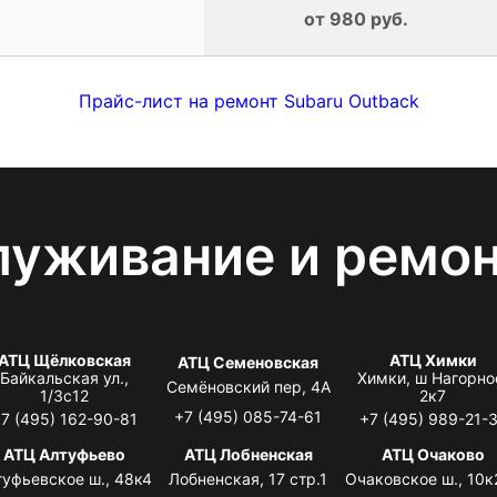
от 980 руб.
Прайс-лист на ремонт Subaru Outback
луживание и ремо
АТЦ Щёлковская
АТЦ Химки
АТЦ Семеновская
Байкальская ул.,
Химки, ш Нагорно
Семёновский пер, 4А
1/3с12
2к7
+7 (495) 085-74-61
7 (495) 162-90-81
+7 (495) 989-21-
АТЦ Алтуфьево
АТЦ Лобненская
АТЦ Очаково
туфьевское ш., 48к4
Лобненская, 17 стр.1
Очаковское ш., 10к