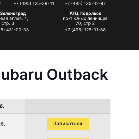
1
+7 (495) 125-38-41
+7 (495) 135-42-87
 Зеленоград
АТЦ Подольск
вая аллея, 4,
пр-т Юных ленинцев
стр. 3
70, стр 2
95) 431-00-33
+7 (495) 128-01-88
ubaru Outback
б.
уб.
Записаться