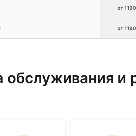
от 1190
k
от 1190
 обслуживания и 