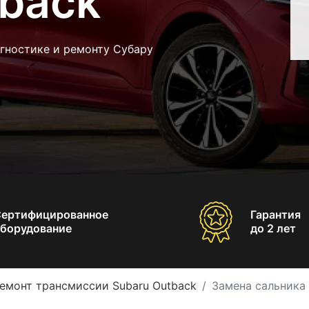
tback
гностике и ремонту Субару
Сертифицированное
Гарантия
борудование
до 2 лет
емонт трансмиссии Subaru Outback
Замена сальника