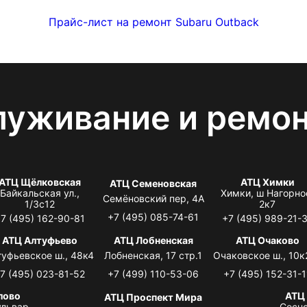
Прайс-лист на ремонт Subaru Outback
луживание и ремо
АТЦ Щёлковская
АТЦ Химки
АТЦ Семеновская
Байкальская ул.,
Химки, ш Нагорно
Семёновский пер, 4А
1/3с12
2к7
+7 (495) 085-74-61
7 (495) 162-90-81
+7 (495) 989-21-
АТЦ Алтуфьево
АТЦ Лобненская
АТЦ Очаково
туфьевское ш., 48к4
Лобненская, 17 стр.1
Очаковское ш., 10к
7 (495) 023-81-52
+7 (499) 110-53-06
+7 (495) 152-31-1
лово
АТЦ
АТЦ Проспект Мира
львар,
Сосно