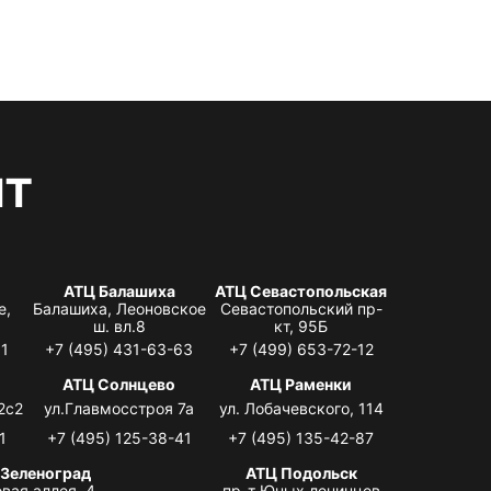
нт
АТЦ Балашиха
АТЦ Севастопольская
е,
Балашиха, Леоновское
Севастопольский пр-
ш. вл.8
кт, 95Б
31
+7 (495) 431-63-63
+7 (499) 653-72-12
АТЦ Солнцево
АТЦ Раменки
2с2
ул.Главмосстроя 7а
ул. Лобачевского, 114
1
+7 (495) 125-38-41
+7 (495) 135-42-87
 Зеленоград
АТЦ Подольск
вая аллея, 4,
пр-т Юных ленинцев