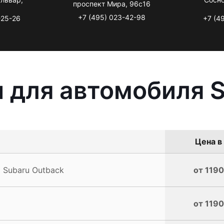
проспект Мира, 96с16
+7 (495) 023-42-98
-25-26
+7 (4
 для автомобиля S
Цена в
 Subaru Outback
от 1190
от 1190