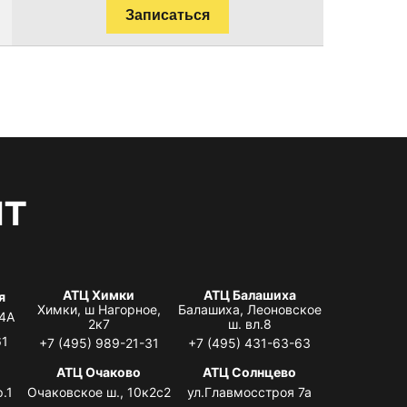
Записаться
нт
АТЦ Химки
АТЦ Балашиха
я
Химки, ш Нагорное,
Балашиха, Леоновское
 4А
2к7
ш. вл.8
61
+7 (495) 989-21-31
+7 (495) 431-63-63
я
АТЦ Очаково
АТЦ Солнцево
.1
Очаковское ш., 10к2с2
ул.Главмосстроя 7а