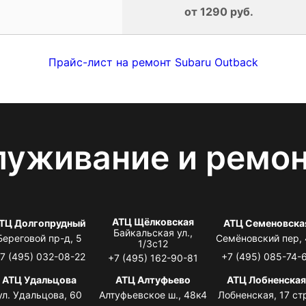
от 1290 руб.
Прайс-лист на ремонт Subaru Outback
луживание и ремо
АТЦ Щёлковская
ТЦ Долгопрудный
АТЦ Семеновска
Байкальская ул.,
Береговой пр-д, 5
Семёновский пер,
1/3с12
7 (495) 032-08-22
+7 (495) 085-74-
+7 (495) 162-90-81
АТЦ Удальцова
АТЦ Алтуфьево
АТЦ Лобненска
ул. Удальцова, 60
Алтуфьевское ш., 48к4
Лобненская, 17 стр