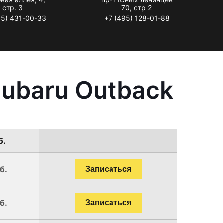
стр. 3
70, стр 2
95) 431-00-33
+7 (495) 128-01-88
ubaru Outback
б.
б.
Записаться
б.
Записаться