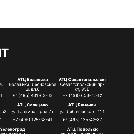
нт
АТЦ Балашиха
АТЦ Севастопольская
е,
Балашиха, Леоновское
Севастопольский пр-
ш. вл.8
кт, 95Б
31
+7 (495) 431-63-63
+7 (499) 653-72-12
АТЦ Солнцево
АТЦ Раменки
2с2
ул.Главмосстроя 7а
ул. Лобачевского, 114
1
+7 (495) 125-38-41
+7 (495) 135-42-87
 Зеленоград
АТЦ Подольск
вая аллея, 4,
пр-т Юных ленинцев