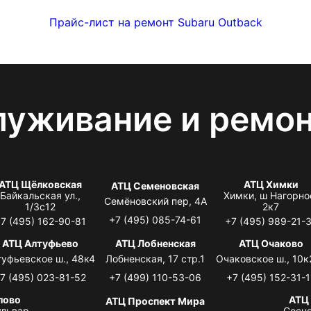
Прайс-лист на ремонт Subaru Outback
луживание и ремо
АТЦ Щёлковская
АТЦ Химки
АТЦ Семеновская
Байкальская ул.,
Химки, ш Нагорно
Семёновский пер, 4А
1/3с12
2к7
+7 (495) 085-74-61
7 (495) 162-90-81
+7 (495) 989-21-
АТЦ Алтуфьево
АТЦ Лобненская
АТЦ Очаково
туфьевское ш., 48к4
Лобненская, 17 стр.1
Очаковское ш., 10к
7 (495) 023-81-52
+7 (499) 110-53-06
+7 (495) 152-31-1
лово
АТЦ
АТЦ Проспект Мира
львар,
Сосно