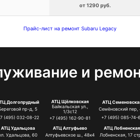
от 1290 руб.
Прайс-лист на ремонт Subaru Legacy
луживание и ремо
АТЦ Щёлковская
ТЦ Долгопрудный
АТЦ Семеновска
Байкальская ул.,
Береговой пр-д, 5
Семёновский пер,
1/3с12
7 (495) 032-08-22
+7 (495) 085-74-
+7 (495) 162-90-81
АТЦ Удальцова
АТЦ Алтуфьево
АТЦ Лобненска
ул. Удальцова, 60
Алтуфьевское ш., 48к4
Лобненская, 17 стр