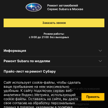
Ремонт автомобилей
Сервис Subaru в Москве
Заказать звонок
Режим работы:
с 9:00 до 21:00
без выходных
Информация
Ремонт Subaru по моделям
Прайс-лист на ремонт Субару
Сайт использует cookie-файлы, чтобы сделать
ваше пребывание на нем максимально
© 2010-2026
Сервис Subaru в Москве – ремонт и обслуживание
удобным. К cайту подключен сервис веб-
автомобилей
аналитики Яндекс.Метрика, использующий
Принять
Использование товарного знака и логотипов бренда происходит
cookie-файлы
. Оставаясь на сайте, вы даете
исключительно в информационных целях не является нарушением и
свое
согласие на обработку персональных
не требует получения согласия правообладателя.
данных
в порядке, указанном в
политике
Защита данных и политика конфиденциальности.