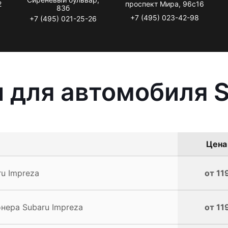
2
проспект Мира, 96с16
83б
+7 (495) 023-42-98
+7 (495) 021-25-26
 для автомобиля S
Цена 
u Impreza
от 11
нера Subaru Impreza
от 11