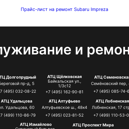
Прайс-лист на ремонт Subaru Impreza
луживание и ремо
АТЦ Щёлковская
ТЦ Долгопрудный
АТЦ Семеновска
Байкальская ул.,
Береговой пр-д, 5
Семёновский пер,
1/3с12
7 (495) 032-08-22
+7 (495) 085-74-
+7 (495) 162-90-81
АТЦ Удальцова
АТЦ Алтуфьево
АТЦ Лобненска
ул. Удальцова, 60
Алтуфьевское ш., 48к4
Лобненская, 17 стр
7 (499) 110-86-79
+7 (495) 023-81-52
+7 (499) 110-53-
АТЦ Измайлово
АТЦ Проспект Мира
Сиреневый бульвар,