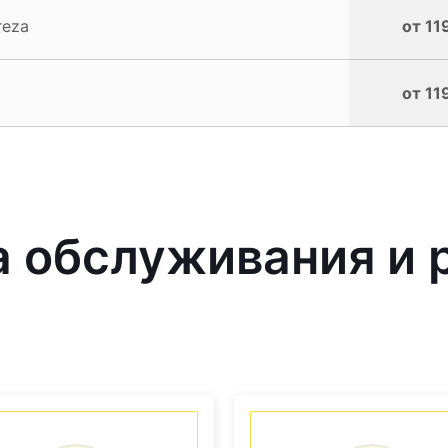
reza
от 11
от 11
 обслуживания и 