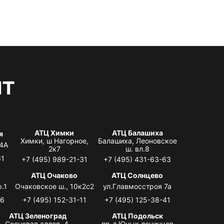
нт
АТЦ Химки
АТЦ Балашиха
я
Химки, ш Нагорное,
Балашиха, Леоновское
 4А
2к7
ш. вл.8
61
+7 (495) 989-21-31
+7 (495) 431-63-63
я
АТЦ Очаково
АТЦ Солнцево
.1
Очаковское ш., 10к2с2
ул.Главмосстроя 7а
06
+7 (495) 152-31-11
+7 (495) 125-38-41
АТЦ Зеленоград
АТЦ Подольск
Сосновая аллея, 4,
пр-т Юных ленинцев