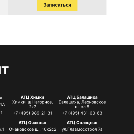
Записаться
нт
АТЦ Химки
АТЦ Балашиха
я
Химки, ш Нагорное,
Балашиха, Леоновское
 4А
2к7
ш. вл.8
61
+7 (495) 989-21-31
+7 (495) 431-63-63
я
АТЦ Очаково
АТЦ Солнцево
.1
Очаковское ш., 10к2с2
ул.Главмосстроя 7а