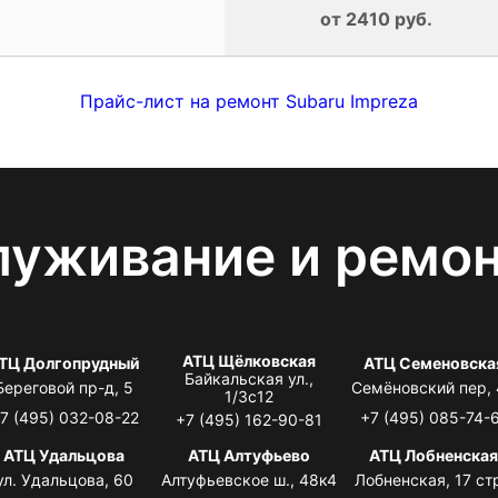
от 2410 руб.
Прайс-лист на ремонт Subaru Impreza
луживание и ремо
АТЦ Щёлковская
ТЦ Долгопрудный
АТЦ Семеновска
Байкальская ул.,
Береговой пр-д, 5
Семёновский пер,
1/3с12
7 (495) 032-08-22
+7 (495) 085-74-
+7 (495) 162-90-81
АТЦ Удальцова
АТЦ Алтуфьево
АТЦ Лобненска
ул. Удальцова, 60
Алтуфьевское ш., 48к4
Лобненская, 17 стр