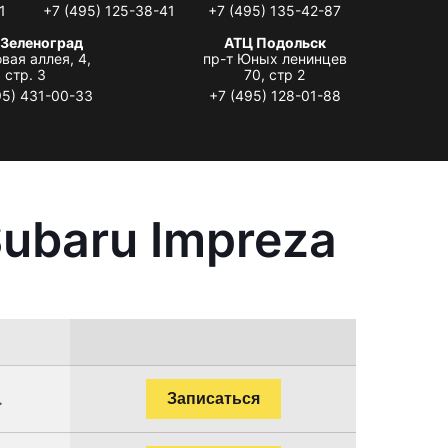
1
+7 (495) 125-38-41
+7 (495) 135-42-87
 Зеленоград
АТЦ Подольск
вая аллея, 4,
пр-т Юных ленинцев
стр. 3
70, стр 2
95) 431-00-33
+7 (495) 128-01-88
ubaru Impreza
.
Записаться