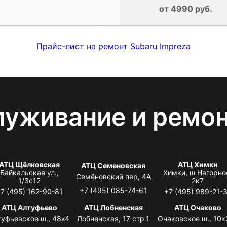
от 4990 руб.
Прайс-лист на ремонт Subaru Impreza
луживание и ремо
АТЦ Щёлковская
АТЦ Химки
АТЦ Семеновская
Байкальская ул.,
Химки, ш Нагорно
Семёновский пер, 4А
1/3с12
2к7
+7 (495) 085-74-61
7 (495) 162-90-81
+7 (495) 989-21-
АТЦ Алтуфьево
АТЦ Лобненская
АТЦ Очаково
туфьевское ш., 48к4
Лобненская, 17 стр.1
Очаковское ш., 10к