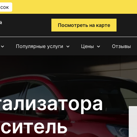
исок
й
Посмотреть на карте
Популярные услуги
Цены
Отзывы
тализатора
аситель