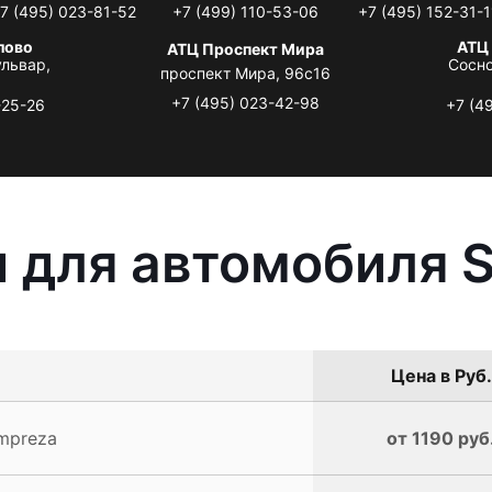
7 (495) 023-81-52
+7 (499) 110-53-06
+7 (495) 152-31-1
лово
АТЦ
АТЦ Проспект Мира
львар,
Сосно
проспект Мира, 96с16
+7 (495) 023-42-98
-25-26
+7 (4
 для автомобиля S
Цена в Руб.
mpreza
от 1190 руб