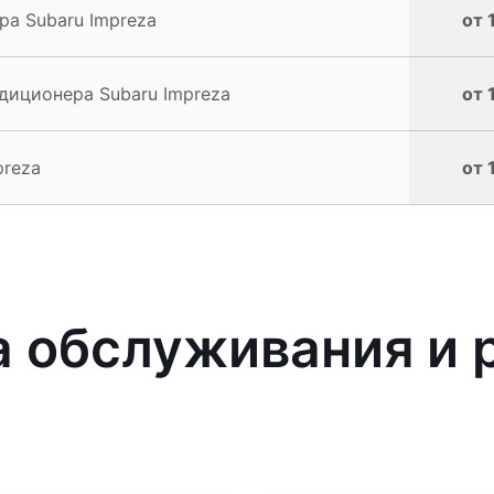
а Subaru Impreza
от 
диционера Subaru Impreza
от 
preza
от 
 обслуживания и 