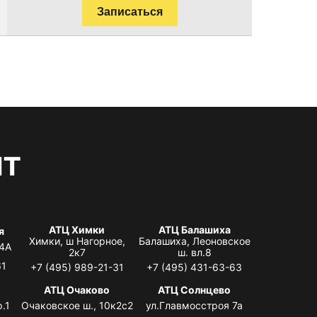
Записаться
нт
АТЦ Химки
АТЦ Балашиха
я
Химки, ш Нагорное,
Балашиха, Леоновское
 4А
2к7
ш. вл.8
61
+7 (495) 989-21-31
+7 (495) 431-63-63
я
АТЦ Очаково
АТЦ Солнцево
.1
Очаковское ш., 10к2с2
ул.Главмосстроя 7а