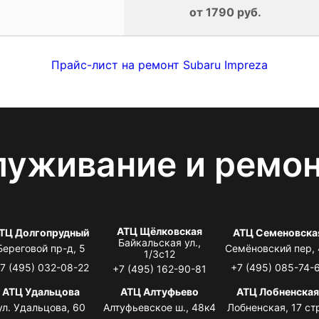
от 1790 руб.
Прайс-лист на ремонт Subaru Impreza
луживание и ремо
АТЦ Щёлковская
ТЦ Долгопрудный
АТЦ Семеновска
Байкальская ул.,
Береговой пр-д, 5
Семёновский пер,
1/3с12
7 (495) 032-08-22
+7 (495) 085-74-
+7 (495) 162-90-81
АТЦ Удальцова
АТЦ Алтуфьево
АТЦ Лобненска
ул. Удальцова, 60
Алтуфьевское ш., 48к4
Лобненская, 17 стр