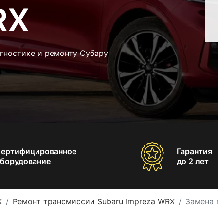
RX
гностике и ремонту Субару
Сертифицированное
Гарантия
борудование
до 2 лет
X
Ремонт трансмиссии Subaru Impreza WRX
Замена 