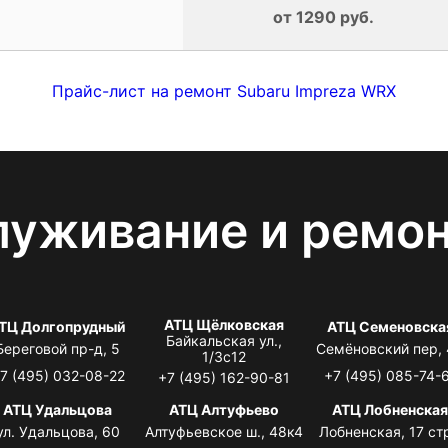
от 1290 руб.
Прайс-лист на ремонт Subaru Impreza WRX
луживание и ремо
АТЦ Щёлковская
ТЦ Долгопрудный
АТЦ Семеновска
Байкальская ул.,
Береговой пр-д, 5
Семёновский пер,
1/3с12
7 (495) 032-08-22
+7 (495) 085-74-
+7 (495) 162-90-81
АТЦ Удальцова
АТЦ Алтуфьево
АТЦ Лобненска
ул. Удальцова, 60
Алтуфьевское ш., 48к4
Лобненская, 17 стр