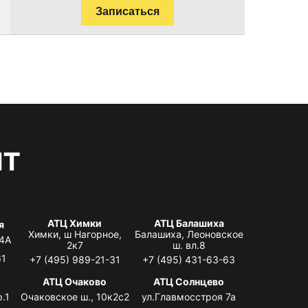
Записаться
нт
АТЦ Химки
АТЦ Балашиха
я
Химки, ш Нагорное,
Балашиха, Леоновское
 4А
2к7
ш. вл.8
61
+7 (495) 989-21-31
+7 (495) 431-63-63
я
АТЦ Очаково
АТЦ Солнцево
.1
Очаковское ш., 10к2с2
ул.Главмосстроя 7а