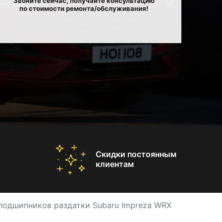
Звоните сейчас, получайте консультацию
по стоимости ремонта/обслуживания!
Скидки постоянным
клиентам
подшипников раздатки Subaru Impreza WRX