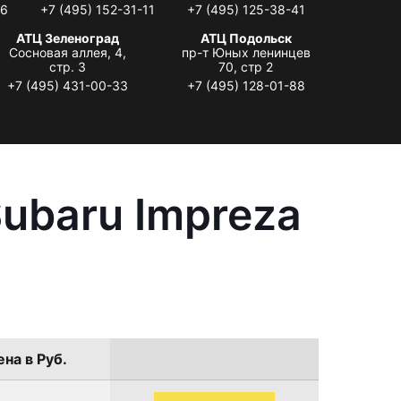
06
+7 (495) 152-31-11
+7 (495) 125-38-41
АТЦ Зеленоград
АТЦ Подольск
Сосновая аллея, 4,
пр-т Юных ленинцев
стр. 3
70, стр 2
+7 (495) 431-00-33
+7 (495) 128-01-88
ubaru Impreza
на в Руб.