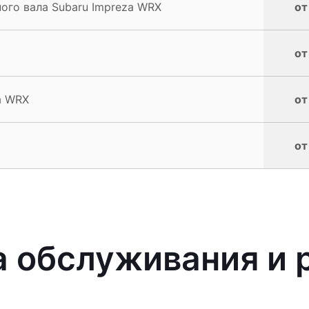
ого вала Subaru Impreza WRX
от
от
a WRX
от
от
 обслуживания и 