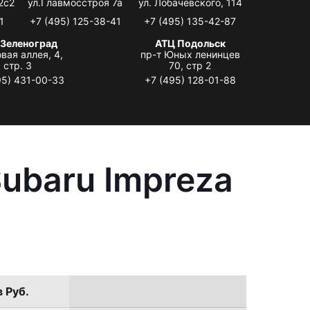
2с2
ул.Главмосстроя 7а
ул. Лобачевского, 114
1
+7 (495) 125-38-41
+7 (495) 135-42-87
 Зеленоград
АТЦ Подольск
вая аллея, 4,
пр-т Юных ленинцев
стр. 3
70, стр 2
95) 431-00-33
+7 (495) 128-01-88
ubaru Impreza
в Руб.