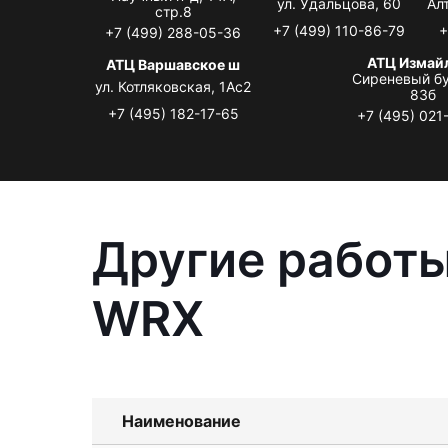
ул. Удальцова, 60
Ал
стр.8
+7 (499) 110-86-79
+
+7 (499) 288-05-36
АТЦ Измай
АТЦ Варшавское ш
Сиреневый бу
ул. Котляковская, 1Ас2
83б
+7 (495) 182-17-65
+7 (495) 021
Другие работы
WRX
Наименование