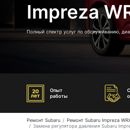
Impreza W
Полный спектр услуг по обслуживанию, диа
Опыт
работы
о
Ремонт Subaru
Ремонт Subaru Impreza WR
Замена регулятора давления Subaru Impr