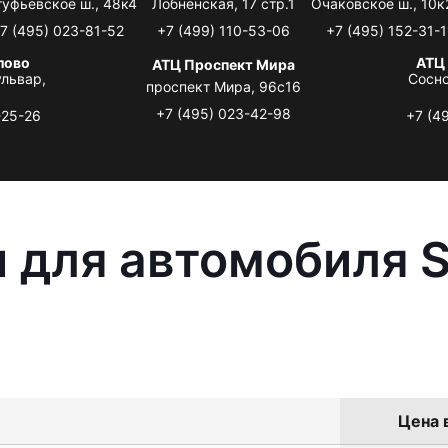
туфьевское ш., 48к4
Лобненская, 17 стр.1
Очаковское ш., 10к
7 (495) 023-81-52
+7 (499) 110-53-06
+7 (495) 152-31-1
лово
АТЦ
АТЦ Проспект Мира
львар,
Сосно
проспект Мира, 96с16
+7 (495) 023-42-98
-25-26
+7 (4
 для автомобиля S
Цена 