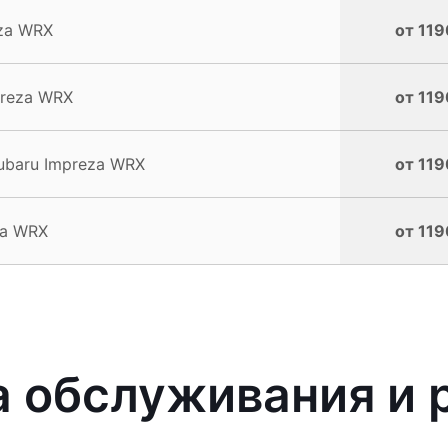
za WRX
от 119
preza WRX
от 119
ubaru Impreza WRX
от 119
za WRX
от 119
 обслуживания и 