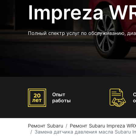
Impreza W
Полный спектр услуг по обслуживанию, диа
Опыт
работы
о
Ремонт Subaru
Ремонт Subaru Impreza WR
Замена датчика давления масла Subaru 