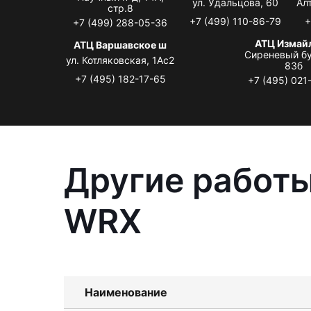
ул. Удальцова, 60
Ал
стр.8
+7 (499) 110-86-79
+
+7 (499) 288-05-36
АТЦ Измай
АТЦ Варшавское ш
Сиреневый бу
ул. Котляковская, 1Ас2
83б
+7 (495) 182-17-65
+7 (495) 021
Другие работы
WRX
Наименование