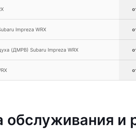
RX
о
Subaru Impreza WRX
о
духа (ДМРВ) Subaru Impreza WRX
о
WRX
о
 обслуживания и 