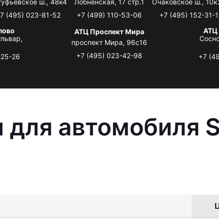
туфьевское ш., 48к4
Лобненская, 17 стр.1
Очаковское ш., 10к
7 (495) 023-81-52
+7 (499) 110-53-06
+7 (495) 152-31-1
лово
АТЦ
АТЦ Проспект Мира
львар,
Сосно
проспект Мира, 96с16
+7 (495) 023-42-98
-25-26
+7 (4
 для автомобиля S
Ц