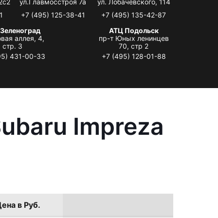
2с2
ул.Главмосстроя 7а
ул. Лобачевского, 114
1
+7 (495) 125-38-41
+7 (495) 135-42-87
 Зеленоград
АТЦ Подольск
вая аллея, 4,
пр-т Юных ленинцев
стр. 3
70, стр 2
95) 431-00-33
+7 (495) 128-01-88
ubaru Impreza
ена в Руб.