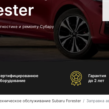
ester
гностике и ремонту Субару
Сертифицированное
Гарантия
борудование
до 2 лет
ехническое обслуживание Subaru Forester
Заправка а