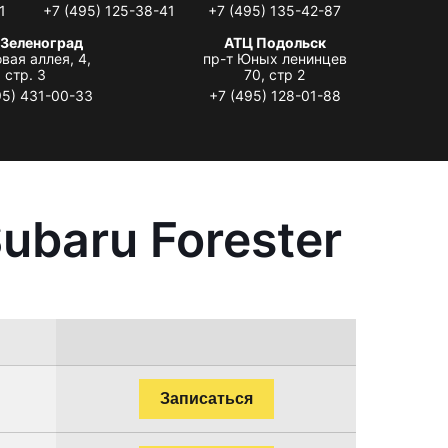
1
+7 (495) 125-38-41
+7 (495) 135-42-87
 Зеленоград
АТЦ Подольск
вая аллея, 4,
пр-т Юных ленинцев
стр. 3
70, стр 2
95) 431-00-33
+7 (495) 128-01-88
ubaru Forester
Записаться