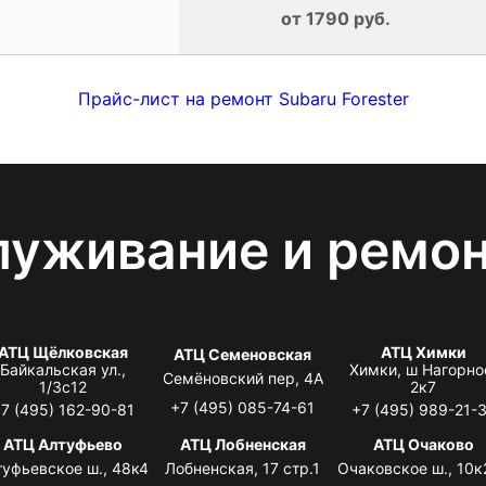
от 1790 руб.
Прайс-лист на ремонт Subaru Forester
луживание и ремо
АТЦ Щёлковская
АТЦ Химки
АТЦ Семеновская
Байкальская ул.,
Химки, ш Нагорно
Семёновский пер, 4А
1/3с12
2к7
+7 (495) 085-74-61
7 (495) 162-90-81
+7 (495) 989-21-
АТЦ Алтуфьево
АТЦ Лобненская
АТЦ Очаково
туфьевское ш., 48к4
Лобненская, 17 стр.1
Очаковское ш., 10к