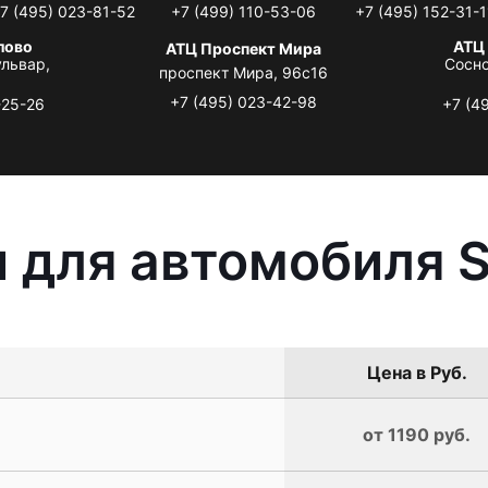
7 (495) 023-81-52
+7 (499) 110-53-06
+7 (495) 152-31-1
лово
АТЦ
АТЦ Проспект Мира
львар,
Сосно
проспект Мира, 96с16
+7 (495) 023-42-98
-25-26
+7 (4
 для автомобиля S
Цена в Руб.
от 1190 руб.