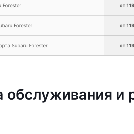
 Forester
от 11
baru Forester
от 11
рта Subaru Forester
от 11
 обслуживания и 