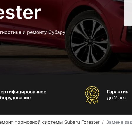
ester
гностике и ремонту Субару
Сертифицированное
Гарантия
борудование
до 2 лет
емонт тормозной системы Subaru Forester
Замена зад