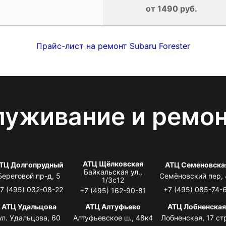
от 1490 руб.
Прайс-лист на ремонт Subaru Forester
луживание и ремо
АТЦ Щёлковская
ТЦ Долгопрудный
АТЦ Семеновска
Байкальская ул.,
Береговой пр-д, 5
Семёновский пер,
1/3с12
7 (495) 032-08-22
+7 (495) 085-74-
+7 (495) 162-90-81
АТЦ Удальцова
АТЦ Алтуфьево
АТЦ Лобненска
ул. Удальцова, 60
Алтуфьевское ш., 48к4
Лобненская, 17 стр