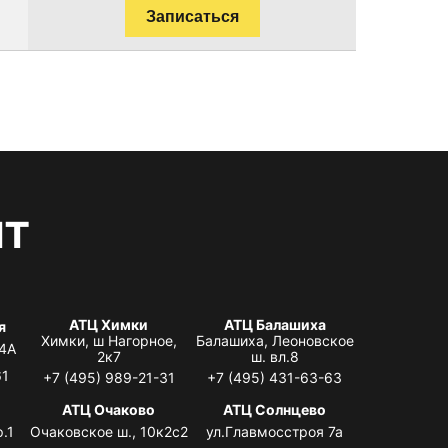
Записаться
нт
АТЦ Химки
АТЦ Балашиха
я
Химки, ш Нагорное,
Балашиха, Леоновское
 4А
2к7
ш. вл.8
61
+7 (495) 989-21-31
+7 (495) 431-63-63
я
АТЦ Очаково
АТЦ Солнцево
.1
Очаковское ш., 10к2с2
ул.Главмосстроя 7а