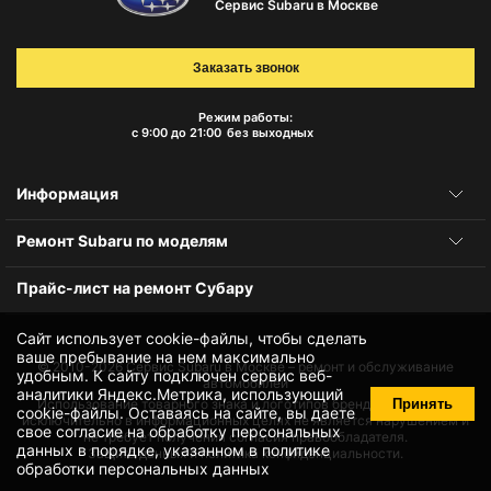
Сервис Subaru в Москве
Заказать звонок
Режим работы:
с 9:00 до 21:00
без выходных
Информация
Ремонт Subaru по моделям
Прайс-лист на ремонт Субару
Сайт использует cookie-файлы, чтобы сделать
ваше пребывание на нем максимально
© 2010-2026
Сервис Subaru в Москве – ремонт и обслуживание
удобным. К cайту подключен сервис веб-
автомобилей
аналитики Яндекс.Метрика, использующий
Принять
Использование товарного знака и логотипов бренда происходит
cookie-файлы
. Оставаясь на сайте, вы даете
исключительно в информационных целях не является нарушением и
свое
согласие на обработку персональных
не требует получения согласия правообладателя.
данных
в порядке, указанном в
политике
Защита данных и политика конфиденциальности.
обработки персональных данных