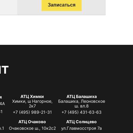
Записаться
нт
АТЦ Химки
АТЦ Балашиха
я
Химки, ш Нагорное,
Балашиха, Леоновское
 4А
2к7
ш. вл.8
61
+7 (495) 989-21-31
+7 (495) 431-63-63
я
АТЦ Очаково
АТЦ Солнцево
.1
Очаковское ш., 10к2с2
ул.Главмосстроя 7а