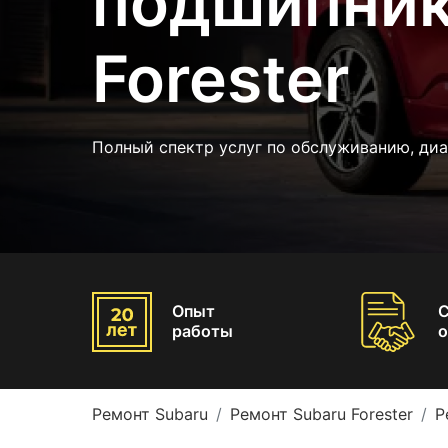
подшипник
Forester
Полный спектр услуг по обслуживанию, диа
Опыт
работы
о
Ремонт Subaru
Ремонт Subaru Forester
Р