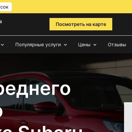
исок
й
Посмотреть на карте
Популярные услуги
Цены
Отзывы
реднего
о