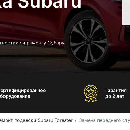
а Subaru
гностике и ремонту Субару
Сертифицированное
Гарантия
борудование
до 2 лет
емонт подвески Subaru Forester
Замена переднего сту