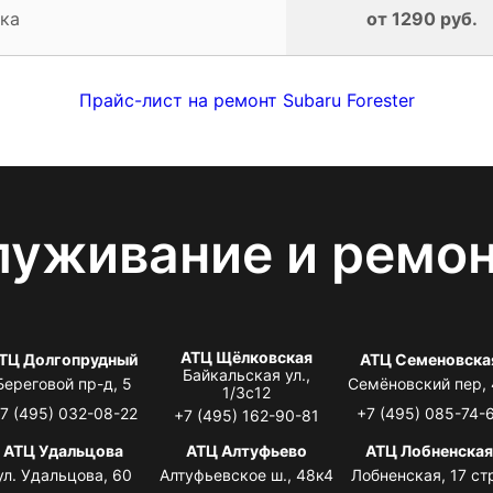
ка
от 1290 руб.
Прайс-лист на ремонт Subaru Forester
луживание и ремо
АТЦ Щёлковская
ТЦ Долгопрудный
АТЦ Семеновска
Байкальская ул.,
Береговой пр-д, 5
Семёновский пер,
1/3с12
7 (495) 032-08-22
+7 (495) 085-74-
+7 (495) 162-90-81
АТЦ Удальцова
АТЦ Алтуфьево
АТЦ Лобненска
ул. Удальцова, 60
Алтуфьевское ш., 48к4
Лобненская, 17 стр