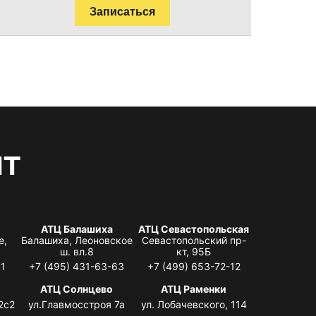
Записаться
нт
АТЦ Балашиха
АТЦ Севастопольская
е,
Балашиха, Леоновское
Севастопольский пр-
ш. вл.8
кт, 95Б
31
+7 (495) 431-63-63
+7 (499) 653-72-12
АТЦ Солнцево
АТЦ Раменки
2с2
ул.Главмосстроя 7а
ул. Лобачевского, 114