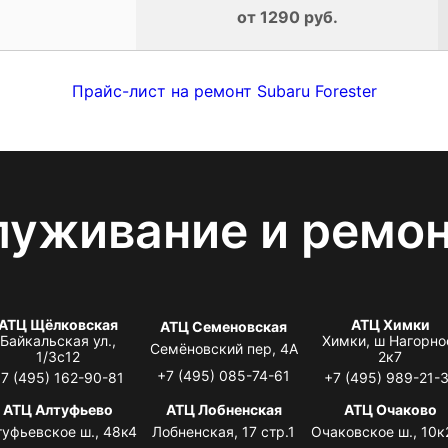
от 1290 руб.
Прайс-лист на ремонт Subaru Forester
луживание и ремо
АТЦ Щёлковская
АТЦ Химки
АТЦ Семеновская
Байкальская ул.,
Химки, ш Нагорно
Семёновский пер, 4А
1/3с12
2к7
+7 (495) 085-74-61
7 (495) 162-90-81
+7 (495) 989-21-
АТЦ Алтуфьево
АТЦ Лобненская
АТЦ Очаково
туфьевское ш., 48к4
Лобненская, 17 стр.1
Очаковское ш., 10к