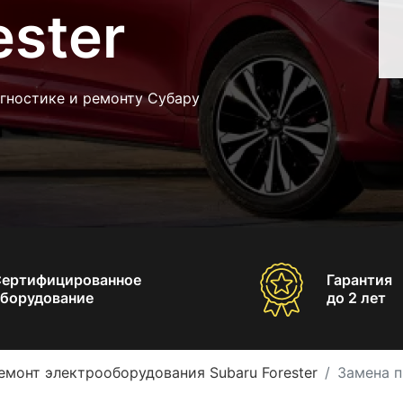
ester
гностике и ремонту Субару
Сертифицированное
Гарантия
борудование
до 2 лет
емонт электрооборудования Subaru Forester
Замена п