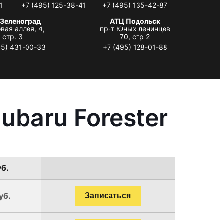
1
+7 (495) 125-38-41
+7 (495) 135-42-87
 Зеленоград
АТЦ Подольск
вая аллея, 4,
пр-т Юных ленинцев
стр. 3
70, стр 2
95) 431-00-33
+7 (495) 128-01-88
ubaru Forester
уб.
уб.
Записаться