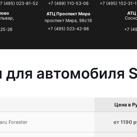
7 (495) 023-81-52
+7 (499) 110-53-06
+7 (495) 152-31-1
лово
АТЦ
АТЦ Проспект Мира
львар,
Сосно
проспект Мира, 96с16
+7 (495) 023-42-98
-25-26
+7 (4
 для автомобиля S
Цена в Р
ru Forester
от 1190 р