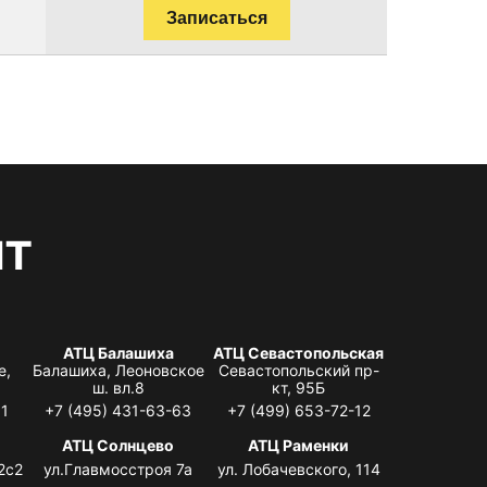
Записаться
нт
АТЦ Балашиха
АТЦ Севастопольская
е,
Балашиха, Леоновское
Севастопольский пр-
ш. вл.8
кт, 95Б
31
+7 (495) 431-63-63
+7 (499) 653-72-12
АТЦ Солнцево
АТЦ Раменки
2с2
ул.Главмосстроя 7а
ул. Лобачевского, 114