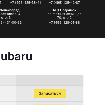
1
+7 (495) 125-38-41
+7 (495) 135-42-87
 Зеленоград
АТЦ Подольск
вая аллея, 4,
пр-т Юных ленинцев
стр. 3
70, стр 2
95) 431-00-33
+7 (495) 128-01-88
Subaru
.
Записаться