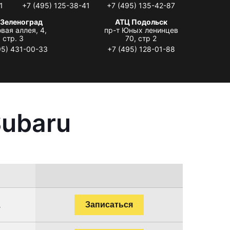
1
+7 (495) 125-38-41
+7 (495) 135-42-87
 Зеленоград
АТЦ Подольск
вая аллея, 4,
пр-т Юных ленинцев
стр. 3
70, стр 2
95) 431-00-33
+7 (495) 128-01-88
Subaru
.
Записаться