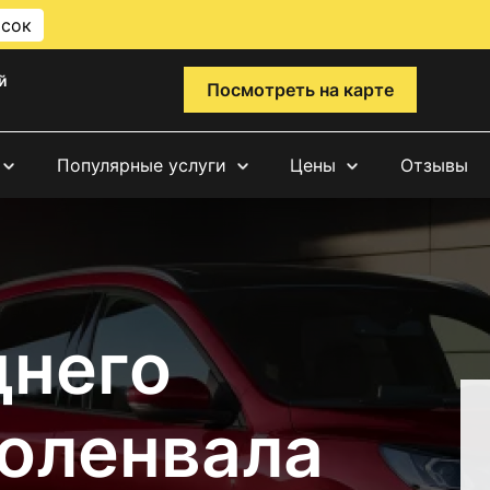
исок
й
Посмотреть на карте
Популярные услуги
Цены
Отзывы
днего
коленвала