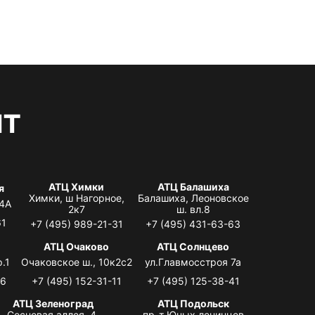
нт
АТЦ Химки
АТЦ Балашиха
я
Химки, ш Нагорное,
Балашиха, Леоновское
 4А
2к7
ш. вл.8
61
+7 (495) 989-21-31
+7 (495) 431-63-63
я
АТЦ Очаково
АТЦ Солнцево
.1
Очаковское ш., 10к2с2
ул.Главмосстроя 7а
06
+7 (495) 152-31-11
+7 (495) 125-38-41
АТЦ Зеленоград
АТЦ Подольск
Сосновая аллея, 4,
пр-т Юных ленинцев