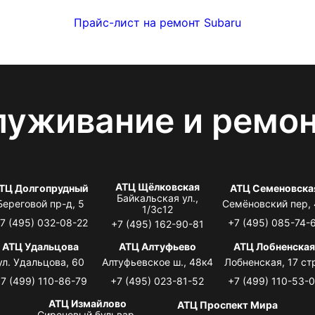
Прайс-лист на ремонт Subaru
луживание и ремо
АТЦ Щёлковская
ТЦ Долгопрудный
АТЦ Семеновска
Байкальская ул.,
Береговой пр-д, 5
Семёновский пер,
1/3с12
7 (495) 032-08-22
+7 (495) 085-74-
+7 (495) 162-90-81
АТЦ Удальцова
АТЦ Алтуфьево
АТЦ Лобненска
ул. Удальцова, 60
Алтуфьевское ш., 48к4
Лобненская, 17 стр
7 (499) 110-86-79
+7 (495) 023-81-52
+7 (499) 110-53-
АТЦ Измайлово
АТЦ Проспект Мира
Сиреневый бульвар,