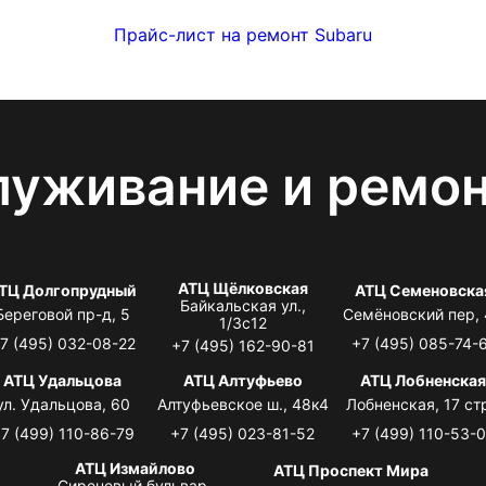
Прайс-лист на ремонт Subaru
луживание и ремо
АТЦ Щёлковская
ТЦ Долгопрудный
АТЦ Семеновска
Байкальская ул.,
Береговой пр-д, 5
Семёновский пер,
1/3с12
7 (495) 032-08-22
+7 (495) 085-74-
+7 (495) 162-90-81
АТЦ Удальцова
АТЦ Алтуфьево
АТЦ Лобненска
ул. Удальцова, 60
Алтуфьевское ш., 48к4
Лобненская, 17 стр
7 (499) 110-86-79
+7 (495) 023-81-52
+7 (499) 110-53-
АТЦ Измайлово
АТЦ Проспект Мира
Сиреневый бульвар,