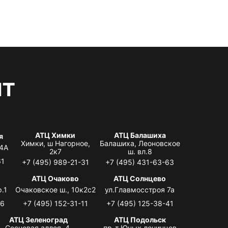
нт
АТЦ Химки
АТЦ Балашиха
я
Химки, ш Нагорное,
Балашиха, Леоновское
 4А
2к7
ш. вл.8
61
+7 (495) 989-21-31
+7 (495) 431-63-63
я
АТЦ Очаково
АТЦ Солнцево
.1
Очаковское ш., 10к2с2
ул.Главмосстроя 7а
06
+7 (495) 152-31-11
+7 (495) 125-38-41
АТЦ Зеленоград
АТЦ Подольск
Сосновая аллея, 4,
пр-т Юных ленинцев